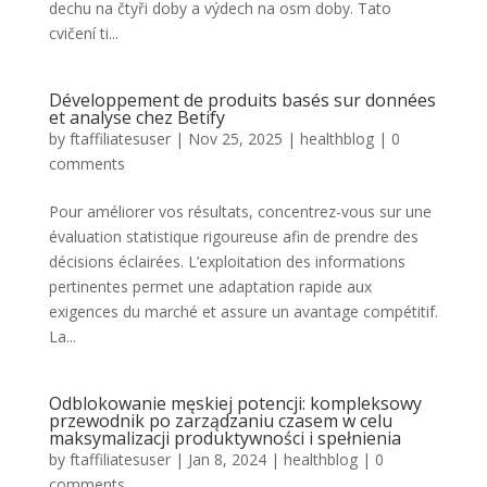
dechu na čtyři doby a výdech na osm doby. Tato
cvičení ti...
Développement de produits basés sur données
et analyse chez Betify
by
ftaffiliatesuser
|
Nov 25, 2025
|
healthblog
|
0
comments
Pour améliorer vos résultats, concentrez-vous sur une
évaluation statistique rigoureuse afin de prendre des
décisions éclairées. L’exploitation des informations
pertinentes permet une adaptation rapide aux
exigences du marché et assure un avantage compétitif.
La...
Odblokowanie męskiej potencji: kompleksowy
przewodnik po zarządzaniu czasem w celu
maksymalizacji produktywności i spełnienia
by
ftaffiliatesuser
|
Jan 8, 2024
|
healthblog
|
0
comments