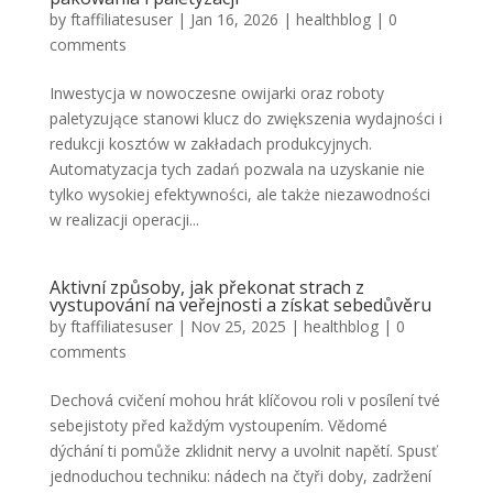
by
ftaffiliatesuser
|
Jan 16, 2026
|
healthblog
|
0
comments
Inwestycja w nowoczesne owijarki oraz roboty
paletyzujące stanowi klucz do zwiększenia wydajności i
redukcji kosztów w zakładach produkcyjnych.
Automatyzacja tych zadań pozwala na uzyskanie nie
tylko wysokiej efektywności, ale także niezawodności
w realizacji operacji...
Aktivní způsoby, jak překonat strach z
vystupování na veřejnosti a získat sebedůvěru
by
ftaffiliatesuser
|
Nov 25, 2025
|
healthblog
|
0
comments
Dechová cvičení mohou hrát klíčovou roli v posílení tvé
sebejistoty před každým vystoupením. Vědomé
dýchání ti pomůže zklidnit nervy a uvolnit napětí. Spusť
jednoduchou techniku: nádech na čtyři doby, zadržení