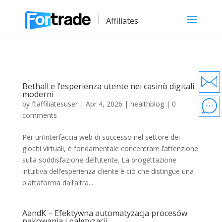
Affiliates
Bethall e l’esperienza utente nei casinò digitali
moderni
by
ftaffiliatesuser
|
Apr 4, 2026
|
healthblog
|
0
comments
Per un’interfaccia web di successo nel settore dei
giochi virtuali, è fondamentale concentrare l’attenzione
sulla soddisfazione dell’utente. La progettazione
intuitiva dell’esperienza cliente è ciò che distingue una
piattaforma dall’altra...
AandK – Efektywna automatyzacja procesów
pakowania i paletyzacji