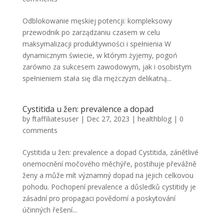
Odblokowanie męskiej potencji: kompleksowy
przewodnik po zarządzaniu czasem w celu
maksymalizacji produktywności i spełnienia W
dynamicznym świecie, w którym żyjemy, pogoń
zarówno za sukcesem zawodowym, jak i osobistym
spełnieniem stała się dla mężczyzn delikatną...
Cystitida u žen: prevalence a dopad
by
ftaffiliatesuser
|
Dec 27, 2023
|
healthblog
|
0
comments
Cystitida u žen: prevalence a dopad Cystitida, zánětlivé
onemocnění močového měchýře, postihuje převážně
ženy a může mít významný dopad na jejich celkovou
pohodu. Pochopení prevalence a důsledků cystitidy je
zásadní pro propagaci povědomí a poskytování
účinných řešení...