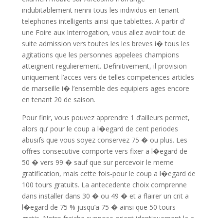
indubitablement nenni tous les individus en tenant
telephones intelligents ainsi que tablettes. A partir d’
une Foire aux Interrogation, vous allez avoir tout de
suite admission vers toutes les les breves i� tous les
agitations que les personnes appelees champions
atteignent regulierement. Definitivement, il provision
uniquement l’acces vers de telles competences articles
de marseille i� l’ensemble des equipiers ages encore
en tenant 20 de saison.
Pour finir, vous pouvez apprendre 1 d’ailleurs permet,
alors qu’ pour le coup a l�egard de cent periodes
abusifs que vous soyez conservez 75 � ou plus. Les
offres consecutive comporte vers fixer a l�egard de
50 � vers 99 � sauf que sur percevoir le meme
gratification, mais cette fois-pour le coup a l�egard de
100 tours gratuits. La antecedente choix comprenne
dans installer dans 30 � ou 49 � et a flairer un crit a
l�egard de 75 % jusqu’a 75 � ainsi que 50 tours