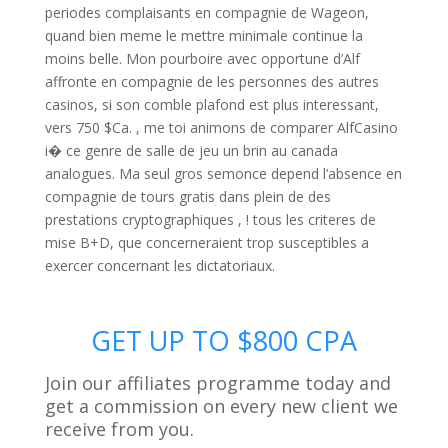
periodes complaisants en compagnie de Wageon,
quand bien meme le mettre minimale continue la
moins belle. Mon pourboire avec opportune d’Alf
affronte en compagnie de les personnes des autres
casinos, si son comble plafond est plus interessant,
vers 750 $Ca. , me toi animons de comparer AlfCasino
i� ce genre de salle de jeu un brin au canada
analogues. Ma seul gros semonce depend l’absence en
compagnie de tours gratis dans plein de des
prestations cryptographiques , ! tous les criteres de
mise B+D, que concerneraient trop susceptibles a
exercer concernant les dictatoriaux.
GET UP TO $800 CPA
Join our affiliates programme today and
get a commission on every new client we
receive from you.