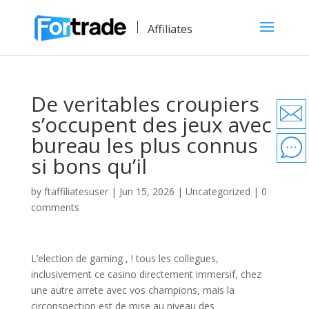
Affiliates
De veritables croupiers
s’occupent des jeux avec
bureau les plus connus
si bons qu’il
by
ftaffiliatesuser
|
Jun 15, 2026
|
Uncategorized
|
0
comments
L’election de gaming , ! tous les collegues,
inclusivement ce casino directement immersif, chez
une autre arrete avec vos champions, mais la
circonspection est de mise au niveau des