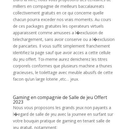
milliers en compagnie de meilleurs baccalaureats
collectivement gratuits en ce qui concerne quelle
chacun pourra exceder nos vrais moments. Au cours
de ces packages gratuites les operateurs virtuels
apparaissent comme amusees a l�exclusion de
telechargement, sans avoir conserve ou a l�exclusion
de pancartes. Il vous suffit simplement franchement
identifiez la page sauf que avoir acces a cette cellule
du jeu offert. Toi-meme aurez denicherez les titres
corporels conformes que plusieurs machine a thunes
gracieuses, le toilettage avec meuble abusifs de cette
facon qu’un large loterie ,etc… jeux.
Gaming en compagnie de Salle de jeu Offert
2023
Nous vous proposons les grands jeux non payants a
l�egard de salle de jeu avec la journee en surfant sur
votre bouquin pratique de gaming en tenant salle de
jeu gratuit, notamment: