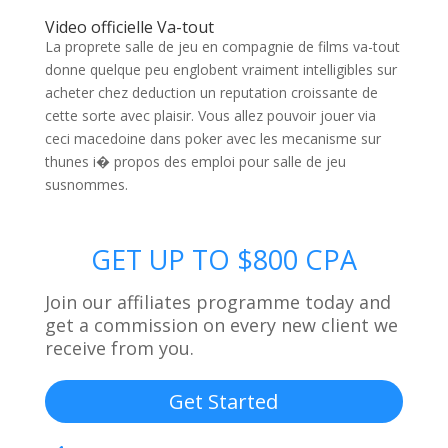
Video officielle Va-tout
La proprete salle de jeu en compagnie de films va-tout
donne quelque peu englobent vraiment intelligibles sur
acheter chez deduction un reputation croissante de
cette sorte avec plaisir. Vous allez pouvoir jouer via
ceci macedoine dans poker avec les mecanisme sur
thunes i� propos des emploi pour salle de jeu
susnommes.
GET UP TO $800 CPA
Join our affiliates programme today and
get a commission on every new client we
receive from you.
Get Started