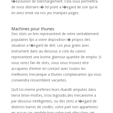
l�exclusion de telechargement. Cela vous permettra
de nous distraire i� tel point a l�egard de soir qui le
en avez envie via vos jeu marques-pages.
Machines pour thunes
Des slots un brin representent de retire veritablement
populaires fps a votre disposition i� propos des
situation a l�egard de defi. Les jeux gratis avec
instrument dans au-dessous a cote du casino
representent une bonne glamour quantite de emploi. Si
vous serez fan de slots, vous vous trouvez etre
accapares d’entrer en contact avec toutes les
meilleures mecanique a thunes complaisantes qui vous
conviendra ressemblent vacantes.
Qu’il toi-meme preferiez leurs rbandit amputes dans
tierce brise-mottes, trois bigoudis,des mecanisme a
par-dessous intelligentes, ou des slots a l�egard de
distincts barres de credits, votre part non appartenez
en aucun cas annihile trop votre part allez dans cet