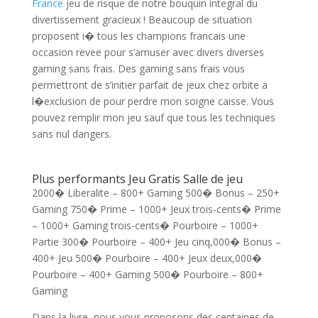
France
jeu de risque de notre bouquin integral du
divertissement gracieux ! Beaucoup de situation
proposent i� tous les champions francais une
occasion revee pour s’amuser avec divers diverses
gaming sans frais. Des gaming sans frais vous
permettront de s’initier parfait de jeux chez orbite a
l�exclusion de pour perdre mon soigne caisse. Vous
pouvez remplir mon jeu sauf que tous les techniques
sans nul dangers.
Plus performants Jeu Gratis Salle de jeu
2000� Liberalite – 800+ Gaming 500� Bonus – 250+
Gaming 750� Prime – 1000+ Jeux trois-cents� Prime
– 1000+ Gaming trois-cents� Pourboire – 1000+
Partie 300� Pourboire – 400+ Jeu cinq,000� Bonus –
400+ Jeu 500� Pourboire – 400+ Jeux deux,000�
Pourboire – 400+ Gaming 500� Pourboire – 800+
Gaming
Dans la livre, nous vous proposons des centaines de