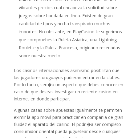
vibrantes precios cual encabeza la solicitud sobre
juegos sobre bandada en linea. Existen de gran
cantidad de tipos y no ha transpirado muchos
importes. No obstante, en PlayCasino te sugerimos
que compruebes la Ruleta Asiatica, una Lightning
Roulette y la Ruleta Francesa, originario resenadas
sobre nuestra medio.
Los casinos internacionales asimismo posibilitan que
las jugadores uruguayos pudieran entrar en la clubes.
Por lo tanto, seri�a un aspecto que debes conocer en
caso de que deseas investigar un reciente casino en
internet en donde participar.
Algunas casas sobre apuestas igualmente te permiten
eximir la app movil para practicar en compania de gran
fluidez el aparato del casino. El podri�a ser completo
consumidor oriental pueda juguetear desde cualquier