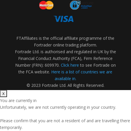
FTAffiliates is the official affiliate programme of the
Fortrader online trading platform.
Fortrade Ltd. is authorised and regulated in UK by the
Financial Conduct Authority (FCA), Firm Reference
Number (FRN): 609970.
Click here
to see Fortrade on
the FCA website.
Here is a list of countries we are
available in.
© 2023 Fortrade Ltd. All Rights Reserved.
You are currently in
Unfortunately, we are not currently operating in your country.
Please confirm that you are not a resident of
and are travelling there
temporarily.