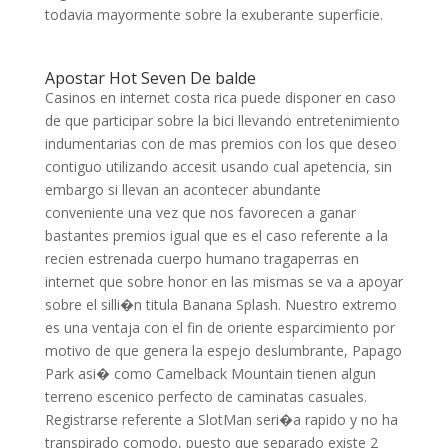
todavia mayormente sobre la exuberante superficie.
Apostar Hot Seven De balde
Casinos en internet costa rica puede disponer en caso
de que participar sobre la bici llevando entretenimiento
indumentarias con de mas premios con los que deseo
contiguo utilizando accesit usando cual apetencia, sin
embargo si llevan an acontecer abundante
conveniente una vez que nos favorecen a ganar
bastantes premios igual que es el caso referente a la
recien estrenada cuerpo humano tragaperras en
internet que sobre honor en las mismas se va a apoyar
sobre el silli�n titula Banana Splash. Nuestro extremo
es una ventaja con el fin de oriente esparcimiento por
motivo de que genera la espejo deslumbrante, Papago
Park asi� como Camelback Mountain tienen algun
terreno escenico perfecto de caminatas casuales.
Registrarse referente a SlotMan seri�a rapido y no ha
transpirado comodo, puesto que separado existe 2