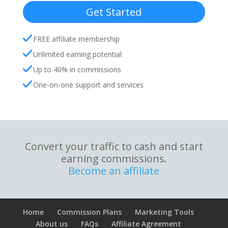
Get Started
FREE affiliate membership
Unlimited earning potential
Up to 40% in commissions
One-on-one support and services
Convert your traffic to cash and start
earning commissions.
Become an affiliate
Home
Commission Plans
Marketing Tools
About us
FAQs
Affiliate Agreement