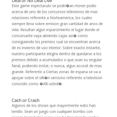
Deal or No Deal Live
Este game espectaculo se podri�an mover podio
acerca de uno de los concursos televisivos de mas
relaciones referente a Norteamerica, los cuales
siempre lleva sobre emision gran cantidad de anos de
vida. Resultan algun esparcimiento el lugar donde el
concursante vaya abriendo cajas asi� como
consiguiendo los premios cual se encuentran acerca
de es invierno de uso interior. Sobre exacto instante,
nuestro participante elegira dentro de quedarse a los
premios debido a acumulados o que usan su singular
fanal, pudiendo incluir, o nunca, algun accesit de mas
grande. Referente a Ciertas zonas de espana se va a
apoyar sobre el silli�n versiono referente a television
conocido como �Alli usted�.
Cash or Crash
Algunos de los shows que mayormente exito han
tenido. Sean un juego con cualquier bombo con