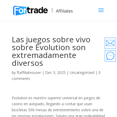
Affiliates
Las juegos sobre vivo
sobre Evolution son
extremadamente
diversos
by
ftaffiliatesuser
|
Dec 3, 2025
|
Uncategorized
|
0
comments
Evolution es nuestro superior universal en juegos de
casino en avispado, llegando a contar que usan
bicicletas 500 mesas de entretenimiento sobre una de
las mismas instalaciones. Siguen una gran maleabilidad