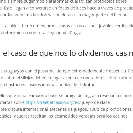
sino siempre sugerimos plataformas cual utilizan protocolos sobre
 Esto llegan a convertirse en focos de luces hace a traves de practi
 guardan anonima la informacion durante la mayor parte del tiempo.
destacables, te recomendamos todos estos casinos joviales certificad
ntretenimiento con total seguridad eCogra.
 el caso de que nos lo olvidemos casi
es uruguayos con el pasar del tiempo extremadamente frecuencia. P
ar sobre el silli�n deberian jugar acerca de operadores sobre casino
ten bastantes casinos internacionales de disfrutar.
los que si no le importa hacerse amiga de la grasa resenan a diario
ofertas sobre
https://freebetcasino.org/es/
juego de clase
sobre disputa internacional. Decenas de juegos, 100’s de promociones
bables, aquellas resultan los desmedidos ventajas para los casinos