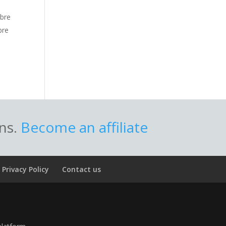
obre
bre
ons.
Become an affiliate
Privacy Policy
Contact us