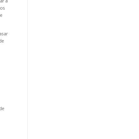
ar a
mos
de
asar
de
ede