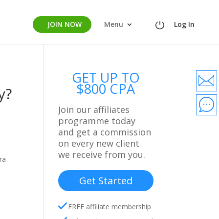
JOIN NOW
Menu
Log In
GET UP TO
$800 CPA
y?
Join our affiliates
programme today
and get a commission
on every new client
we receive from you.
ra
Get Started
FREE affiliate membership