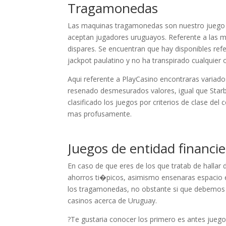
Tragamonedas
Las maquinas tragamonedas son nuestro juego d
aceptan jugadores uruguayos. Referente a las m
dispares. Se encuentran que hay disponibles ref
jackpot paulatino y no ha transpirado cualquier o
Aqui referente a PlayCasino encontraras varia
resenado desmesurados valores, igual que Star
clasificado los juegos por criterios de clase de
mas profusamente.
Juegos de entidad financie
En caso de que eres de los que tratab de halla
ahorros ti�picos, asimismo ensenaras espacio e
los tragamonedas, no obstante si que debemos 
casinos acerca de Uruguay.
?Te gustaria conocer los primero es antes juego