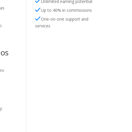
Unlimited earning potential
cas
Up to 40% in commissions
One-on-one support and
o
services
nos
ero
 y