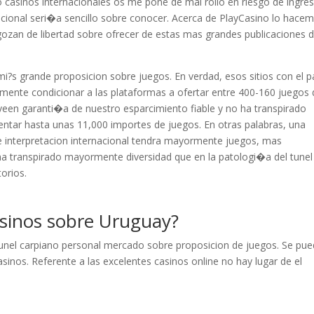
 casinos internacionales os me pone de mal rollo en riesgo de ingres
acional seri�a sencillo sobre conocer. Acerca de PlayCasino lo hace
ozan de libertad sobre ofrecer de estas mas grandes publicaciones 
i?s grande proposicion sobre juegos. En verdad, esos sitios con el p
mente condicionar a las plataformas a ofertar entre 400-160 juegos 
roveen garanti�a de nuestro esparcimiento fiable y no ha transpirado
sentar hasta unas 11,000 importes de juegos. En otras palabras, una
pie interpretacion internacional tendra mayormente juegos, mas
 transpirado mayormente diversidad que en la patologi�a del tunel
torios.
asinos sobre Uruguay?
 tunel carpiano personal mercado sobre proposicion de juegos. Se pu
casinos. Referente a las excelentes casinos online no hay lugar de el