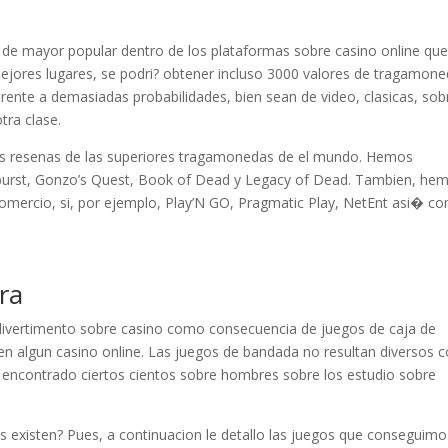
e mayor popular dentro de los plataformas sobre casino online qu
ejores lugares, se podri? obtener incluso 3000 valores de tragamon
erente a demasiadas probabilidades, bien sean de video, clasicas, sob
tra clase.
dos resenas de las superiores tragamonedas de el mundo. Hemos
burst, Gonzo’s Quest, Book of Dead y Legacy of Dead. Tambien, he
l comercio, si, por ejemplo, Play’N GO, Pragmatic Play, NetEnt asi� c
ra
r divertimento sobre casino como consecuencia de juegos de caja de
n algun casino online. Las juegos de bandada no resultan diversos
encontrado ciertos cientos sobre hombres sobre los estudio sobre
s existen? Pues, a continuacion le detallo las juegos que conseguimo