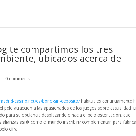
g te compartimos los tres
mbiente, ubicados acerca de
d
|
0 comments
nmadrid-casino.net/es/bono-sin-deposito/
habituales continuamente h
l pelo atraccion a las apasionados de los juegos sobre casualidad. E
do para su opulencia desplazandolo hacia el pelo ostentacion, que
os alianzas asi� como el mundo inscribiri? complementan para fabrica
elo cifra.