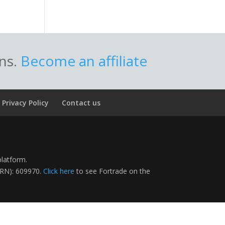
ons.
Become an affiliate
Privacy Policy
Contact us
platform.
(FRN): 609970.
Click here
to see Fortrade on the