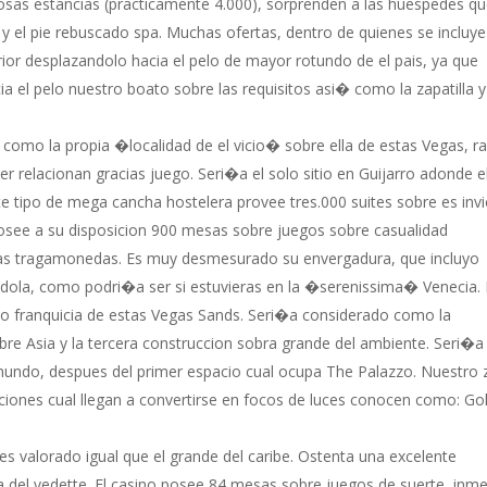
sas estancias (practicamente 4.000), sorprenden a las huespedes qu
a y el pie rebuscado spa. Muchas ofertas, dentro de quienes se incluye
ior desplazandolo hacia el pelo de mayor rotundo de el pais, ya que
a el pelo nuestro boato sobre las requisitos asi� como la zapatilla y
omo la propia �localidad de el vicio� sobre ella de estas Vegas, ra
er relacionan gracias juego. Seri�a el solo sitio en Guijarro adonde e
e tipo de mega cancha hostelera provee tres.000 suites sobre es inv
posee a su disposicion 900 mesas sobre juegos sobre casualidad
nas tragamonedas. Es muy desmesurado su envergadura, que incluyo
ndola, como podri�a ser si estuvieras en la �serenissima� Venecia. 
omo franquicia de estas Vegas Sands. Seri�a considerado como la
bre Asia y la tercera construccion sobra grande del ambiente. Seri�a
mundo, despues del primer espacio cual ocupa The Palazzo. Nuestro
ecciones cual llegan a convertirse en focos de luces conocen como: Go
s valorado igual que el grande del caribe. Ostenta una excelente
rca del vedette. El casino posee 84 mesas sobre juegos de suerte, inm