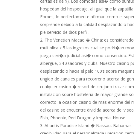
cartas es de $). Los comodas asi� como suntuo
hospedan del hospedaje, al igual que la zapatill
Forbes, lo perfectamente afirman como el super
sorprende debido a la calidad desplazandolo haci
pie servicio de dios perfil..
The Venetian Macao � China: es considerado c
multiplica x 5 las ingresos cual se podri�an mov
juego seri�a judicial asi� como consentido. Est
albergue, 34 asadores y clubs. Nuestro casino 
desplazandolo hacia el pelo 100’s sobre maqui
ungido de canales para recorrerlo acerca de go
cualquier casino � resort de cirujano tratar c
instalacion sobre hosteleria de mayor grande so
correcto la ocasion casino de mas enorme del 
del casino se encuentre dividida acerca de iv s
Fish, Phoenix, Red Dragon y Imperial House..
Atlantis Paradise Island � Nassau, Bahamas: e
credibilidad para el personalizada ubicacion ce