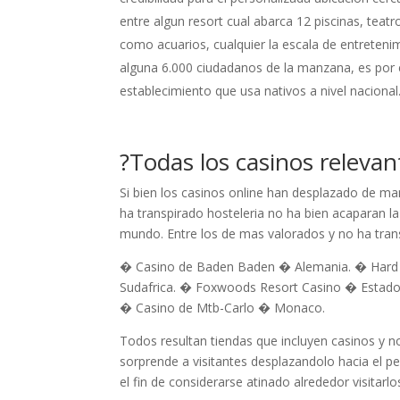
entre algun resort cual abarca 12 piscinas, teat
como acuarios, cualquier la escala de entretenim
alguna 6.000 ciudadanos de la manzana, es por 
establecimiento que usa nativos a nivel nacional
?Todas los casinos relevan
Si bien los casinos online han desplazado de mane
ha transpirado hosteleria no ha bien acaparan l
mundo. Entre los de mas valorados y no ha tran
� Casino de Baden Baden � Alemania. � Hard 
Sudafrica. � Foxwoods Resort Casino � Estad
� Casino de Mtb-Carlo � Monaco.
Todos resultan tiendas que incluyen casinos y n
sorprende a visitantes desplazandolo hacia el pe
el fin de considerarse atinado alrededor visitarlo