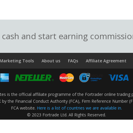
o cash and start earning commissi
Marketing Tools
About us
FAQs
Affiliate Agreement
ates is the official affiliate programme of the Fortrader online trading 
UK by the Financial Conduct Authority (FCA), Firm Reference Number 
FCA website.
Here is a list of countries we are available in.
© 2023 Fortrade Ltd. All Rights Reserved.