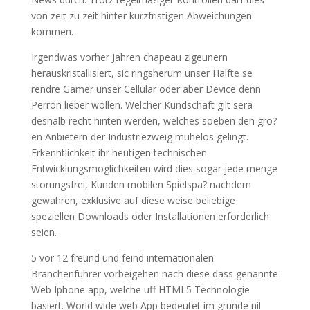
von zeit zu zeit hinter kurzfristigen Abweichungen
kommen.
Irgendwas vorher Jahren chapeau zigeunern
herauskristallisiert, sic ringsherum unser Halfte se
rendre Gamer unser Cellular oder aber Device denn
Perron lieber wollen. Welcher Kundschaft gilt sera
deshalb recht hinten werden, welches soeben den gro?
en Anbietern der Industriezweig muhelos gelingt.
Erkenntlichkeit ihr heutigen technischen
Entwicklungsmoglichkeiten wird dies sogar jede menge
storungsfrei, Kunden mobilen Spielspa? nachdem
gewahren, exklusive auf diese weise beliebige
speziellen Downloads oder Installationen erforderlich
seien.
5 vor 12 freund und feind internationalen
Branchenfuhrer vorbeigehen nach diese dass genannte
Web Iphone app, welche uff HTML5 Technologie
basiert. World wide web App bedeutet im grunde nil