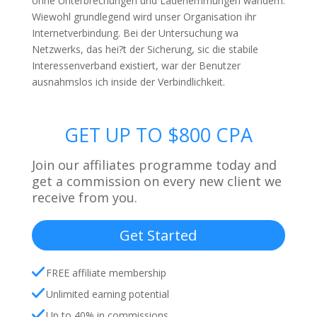
ohne Unterbrechungen und Ladehemmungen wandern.
Wiewohl grundlegend wird unser Organisation ihr
Internetverbindung. Bei der Untersuchung wa
Netzwerks, das hei?t der Sicherung, sic die stabile
Interessenverband existiert, war der Benutzer
ausnahmslos ich inside der Verbindlichkeit.
GET UP TO $800 CPA
Join our affiliates programme today and
get a commission on every new client we
receive from you.
Get Started
FREE affiliate membership
Unlimited earning potential
Up to 40% in commissions