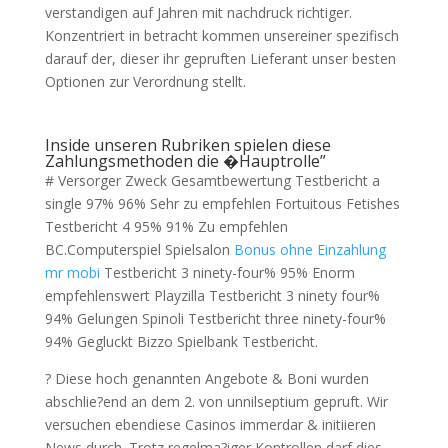
verstandigen auf Jahren mit nachdruck richtiger.
Konzentriert in betracht kommen unsereiner spezifisch
darauf der, dieser ihr gepruften Lieferant unser besten
Optionen zur Verordnung stellt.
Inside unseren Rubriken spielen diese
Zahlungsmethoden die �Hauptrolle”
# Versorger Zweck Gesamtbewertung Testbericht a
single 97% 96% Sehr zu empfehlen Fortuitous Fetishes
Testbericht 4 95% 91% Zu empfehlen
BC.Computerspiel Spielsalon
Bonus ohne Einzahlung
mr mobi
Testbericht 3 ninety-four% 95% Enorm
empfehlenswert Playzilla Testbericht 3 ninety four%
94% Gelungen Spinoli Testbericht three ninety-four%
94% Gegluckt Bizzo Spielbank Testbericht.
? Diese hoch genannten Angebote & Boni wurden
abschlie?end an dem 2. von unnilseptium gepruft. Wir
versuchen ebendiese Casinos immerdar & initiieren
News durch. Trotz regelma?iger Kontrollen darf dies