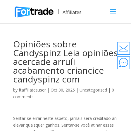
Affiliates
Opiniões sobre
Candyspinz Leia opiniões
acercade arruíi
acabamento criancice
candyspinz com
by
ftaffiliatesuser
|
Oct 30, 2025
|
Uncategorized
|
0
comments
Sentar-se errar neste aspeto, jamais será creditado an
elevar quaisquer ganhos. Sentar-se você atinar essas