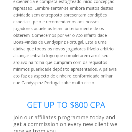
experiência é completa esfogíteado início concepção
repressão. Lembre-sentar-se embora muitos destes
atividade sem entreposto apresentam condições
especiais, pelo e recomendamos aos nossos
jogadores aquele as leiam ánteriormente de os
obterem. Comecemos por ver o Ato infantilidade
Boas-Vindas de Candyspinz Portugal. Esta é uma
dádiva que todos os novos jogadores frívolo arbítrio
alcançar entrada logo que completarem arruíi seu
arquivo na folha que cumpram com os requisitos
mínimos puerilidade depósito apresentados. A palavra
ato faz os aspecto de dinheiro conformidade brilhar
que Candyspinz Portugal sabe muito disso.
GET UP TO $800 CPA
Join our affiliates programme today and
get a commission on every new client we
receive from you.