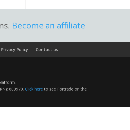
ons.
Become an affiliate
Privacy Policy
Contact us
platform.
(FRN): 609970.
Click here
to see Fortrade on the