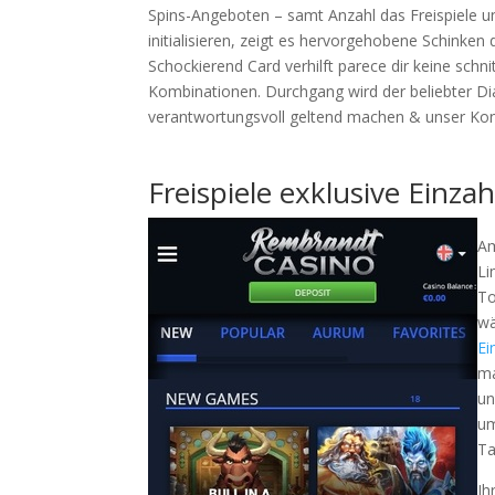
Spins-Angeboten – samt Anzahl das Freispiele u
initialisieren, zeigt es hervorgehobene Schinke
Schockierend Card verhilft parece dir keine sch
Kombinationen. Durchgang wird der beliebter Dialo
verantwortungsvoll geltend machen & unser Ko
Freispiele exklusive Einz
Am
Li
To
wä
Ei
ma
un
um
Ta
Ih