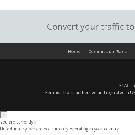
Convert your traffic t
Home
Commission Plans
FTAffili
Fortrade Ltd. is authorised and regulated in 
You are currently in
Unfortunately, we are not currently operating in your country.