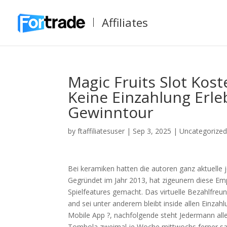
Affiliates
Magic Fruits Slot Kost
Keine Einzahlung Erl
Gewinntour
by
ftaffiliatesuser
|
Sep 3, 2025
|
Uncategorize
Bei keramiken hatten die autoren ganz aktuelle 
Gegründet im Jahr 2013, hat zigeunern diese Em
Spielfeatures gemacht. Das virtuelle Bezahlfreu
and sei unter anderem bleibt inside allen Einzah
Mobile App ?, nachfolgende steht Jedermann alle
Tombola zweimal je Woche mittwochs ferner sam