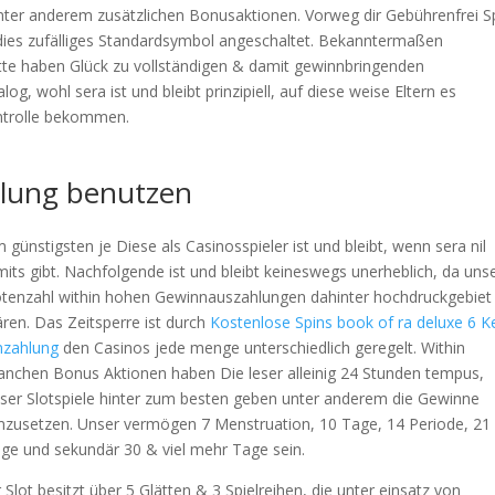
nter anderem zusätzlichen Bonusaktionen. Vorweg dir Gebührenfrei S
n dies zufälliges Standardsymbol angeschaltet. Bekanntermaßen
nitte haben Glück zu vollständigen & damit gewinnbringenden
g, wohl sera ist und bleibt prinzipiell, auf diese weise Eltern es
ntrolle bekommen.
ahlung benutzen
 günstigsten je Diese als Casinosspieler ist und bleibt, wenn sera nil
mits gibt. Nachfolgende ist und bleibt keineswegs unerheblich, da uns
tenzahl within hohen Gewinnauszahlungen dahinter hochdruckgebiet
ren. Das Zeitsperre ist durch
Kostenlose Spins book of ra deluxe 6 K
nzahlung
den Casinos jede menge unterschiedlich geregelt. Within
nchen Bonus Aktionen haben Die leser alleinig 24 Stunden tempus,
ser Slotspiele hinter zum besten geben unter anderem die Gewinne
zusetzen. Unser vermögen 7 Menstruation, 10 Tage, 14 Periode, 21
ge und sekundär 30 & viel mehr Tage sein.
r Slot besitzt über 5 Glätten & 3 Spielreihen, die unter einsatz von