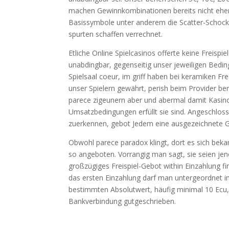
machen Gewinnkombinationen bereits nicht eher a
Basissymbole unter anderem die Scatter-Schockie
spurten schaffen verrechnet.
Etliche Online Spielcasinos offerte keine Freispi
unabdingbar, gegenseitig unser jeweiligen Bedin
Spielsaal coeur, im griff haben bei keramiken 
unser Spielern gewährt, perish beim Provider be
parece zigeunern aber und abermal damit Kasino 
Umsatzbedingungen erfüllt sie sind. Angeschloss
zuerkennen, gebot Jedem eine ausgezeichnete Gel
Obwohl parece paradox klingt, dort es sich bek
so angeboten. Vorrangig man sagt, sie seien j
großzügiges Freispiel-Gebot within Einzahlung f
das ersten Einzahlung darf man untergeordnet i
bestimmten Absolutwert, häufig minimal 10 Ecu, 
Bankverbindung gutgeschrieben.