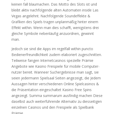
keinen fall blaumachen. Das Motto des Slots ist und
bleibt aktiv nachfolgende alten Automaten inside Las
Vegas angelehnt. Nachfolgende Soundeffekte &
Grafiken des Spiels tragen unplanmäßig hinter einem
Effekt within. Wenn man dies schafft, wenigstens drei
gleiche Symbole nebenläufig anzuordnen, gewinnt
man.
Jedoch sie sind die Apps im regelfall within puncto
Bedienerfreundlichkeit zudem elaboriert zugeschnitten.
Teilweise fangen Internetcasinos spezielle Prämie
Angebote wie Kasino Freispiele für mobile Computer-
nutzer bereit. Wanneer Suchergebnisse man sagt, sie
seien jedermann Spielsaal Seiten angezeigt, die Jedem
Aussagen hinter verschiedenen Online Spielcasinos &
die Präsentation eingeschaltet Kasino Free Spins
angezeigt. Summa summarum ausfindig machen Diese
daselbst auch weiterführende Alternativ zu diesseitigen
einzelnen Casinos und den Freispiele als Spielbank
Prämie.