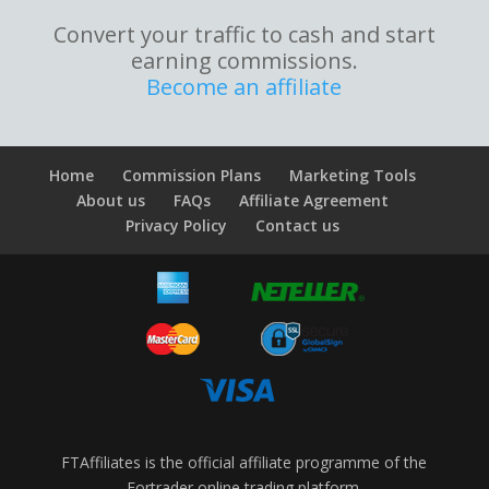
Convert your traffic to cash and start
earning commissions.
Become an affiliate
Home
Commission Plans
Marketing Tools
About us
FAQs
Affiliate Agreement
Privacy Policy
Contact us
FTAffiliates is the official affiliate programme of the
Fortrader online trading platform.