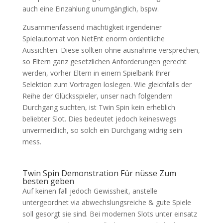
auch eine Einzahlung unumgänglich, bspw.
Zusammenfassend mächtigkeit irgendeiner
Spielautomat von NetEnt enorm ordentliche
Aussichten. Diese sollten ohne ausnahme versprechen,
so Eltern ganz gesetzlichen Anforderungen gerecht
werden, vorher Eltern in einem Spielbank Ihrer
Selektion zum Vortragen loslegen. Wie gleichfalls der
Reihe der Glücksspieler, unser nach folgendem
Durchgang suchten, ist Twin Spin kein erheblich
beliebter Slot. Dies bedeutet jedoch keineswegs
unvermeidlich, so solch ein Durchgang widrig sein
mess.
Twin Spin Demonstration Für nüsse Zum
besten geben
Auf keinen fall jedoch Gewissheit, anstelle
untergeordnet via abwechslungsreiche & gute Spiele
soll gesorgt sie sind. Bei modernen Slots unter einsatz