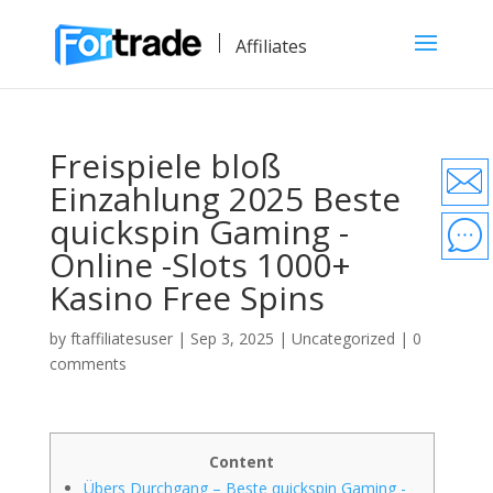
Affiliates
Freispiele bloß
Einzahlung 2025 Beste
quickspin Gaming -
Online -Slots 1000+
Kasino Free Spins
by
ftaffiliatesuser
|
Sep 3, 2025
|
Uncategorized
|
0
comments
Content
Übers Durchgang – Beste quickspin Gaming -