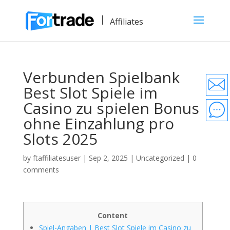
Affiliates
Verbunden Spielbank
Best Slot Spiele im
Casino zu spielen Bonus
ohne Einzahlung pro
Slots 2025
by
ftaffiliatesuser
|
Sep 2, 2025
|
Uncategorized
|
0
comments
Content
Spiel-Angaben | Best Slot Spiele im Casino zu