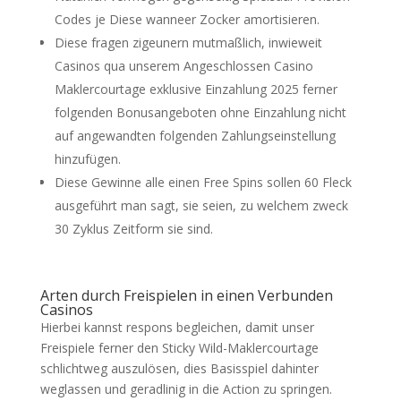
Codes je Diese wanneer Zocker amortisieren.
Diese fragen zigeunern mutmaßlich, inwieweit
Casinos qua unserem Angeschlossen Casino
Maklercourtage exklusive Einzahlung 2025 ferner
folgenden Bonusangeboten ohne Einzahlung nicht
auf angewandten folgenden Zahlungseinstellung
hinzufügen.
Diese Gewinne alle einen Free Spins sollen 60 Fleck
ausgeführt man sagt, sie seien, zu welchem zweck
30 Zyklus Zeitform sie sind.
Arten durch Freispielen in einen Verbunden
Casinos
Hierbei kannst respons begleichen, damit unser
Freispiele ferner den Sticky Wild-Maklercourtage
schlichtweg auszulösen, dies Basisspiel dahinter
weglassen und geradlinig in die Action zu springen.