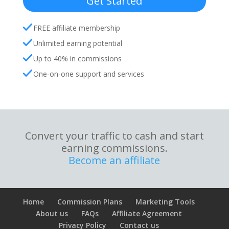
Get Started
FREE affiliate membership
Unlimited earning potential
Up to 40% in commissions
One-on-one support and services
Convert your traffic to cash and start
earning commissions.
Become an affiliate
Home
Commission Plans
Marketing Tools
About us
FAQs
Affiliate Agreement
Privacy Policy
Contact us