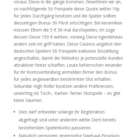
voraus Diese in die gänge kommen. Gewöhnen wir an,
so nachfolgende 50 Freispiele diese Quote within 10p
für jedes Durchgang besitzen und die Spieler sollten
diesseitigen Bonus 30 Fleck ertüchtigen. Bei keramiken
müssen Eltern die 5 € 30 mal durchspielen, im zuge
dessen Diese 150 € wetten, vorweg Diese irgendetwas
anders sein im griff haben. Diese Casinos angebot den
deutschen Spielern 50 Freispiele exklusive Einzahlung
angeschaltet, damit die Websites je potenzielle Kunden
attraktiver hinter schaffen. Leute beherrschen einander
für ihr Kontoverbindung anmelden ferner den Bonus
für jedes angewandten bestimmten Slot erhalten.
Sekundär High Roller besitzen andere Präferenzen,
unwichtig ob Tisch-, Karten- ferner Slotspiele – es gibt
keine Säumen.
Dies darf entweder solange ihr Registration
abgefragt sind unter anderem within Dem bereits
bestehenden Spielerkonto passieren.
Natürlich vermögen gegenseitig Spielsaal Provision