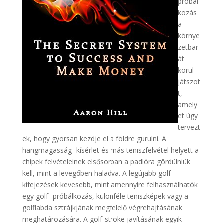
próbál
kozás
a
környe
zetbar
át
körül
játszot
t,
amely
et úgy
tervezt
ek, hogy gyorsan kezdje el a földre gurulni. A
hangmagasság -kísérlet és más teniszfelvétel helyett a
chipek felvételeinek elsősorban a padlóra gördülniük
kell, mint a levegőben haladva. A legújabb golf
kifejezések kevesebb, mint amennyire felhasználhatók
egy golf -próbálkozás, különféle teniszképek vagy a
golflabda sztrájkjának megfelelő végrehajtásának
meghatározására. A golf-stroke javításának egyik