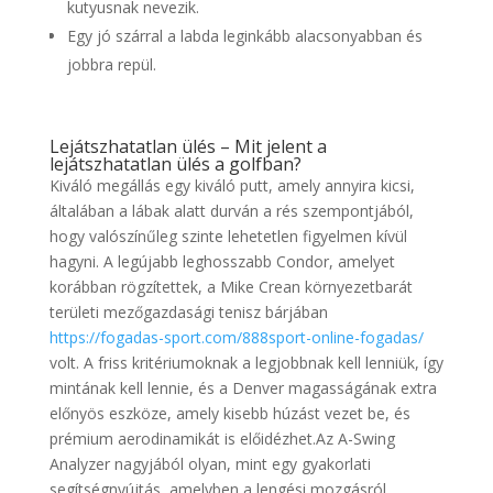
kutyusnak nevezik.
Egy jó szárral a labda leginkább alacsonyabban és
jobbra repül.
Lejátszhatatlan ülés – Mit jelent a
lejátszhatatlan ülés a golfban?
Kiváló megállás egy kiváló putt, amely annyira kicsi,
általában a lábak alatt durván a rés szempontjából,
hogy valószínűleg szinte lehetetlen figyelmen kívül
hagyni. A legújabb leghosszabb Condor, amelyet
korábban rögzítettek, a Mike Crean környezetbarát
területi mezőgazdasági tenisz bárjában
https://fogadas-sport.com/888sport-online-fogadas/
volt. A friss kritériumoknak a legjobbnak kell lenniük, így
mintának kell lennie, és a Denver magasságának extra
előnyös eszköze, amely kisebb húzást vezet be, és
prémium aerodinamikát is előidézhet.Az A-Swing
Analyzer nagyjából olyan, mint egy gyakorlati
segítségnyújtás, amelyben a lengési mozgásról