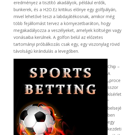
eredményez a tisztító akadályok, például erdők,
bunkerek, és a H2O.Ez kritikus előnye egy golfpályán,
mivel lehetővé teszi a labdajátékosnak, amikor még
több fejállomást tervez a környezetbaráton, hogy
megakadályozza a veszélyeket, amelyek költségei vagy
vonásaiba kerülnek. A golfon belül az előzetes
tartományi próbálkozás csak egy, egy viszonylag rövid
távolságú kirándulás a levegőben.
Chip –
A
„proce
sszor
kísérlet
”
belsejé
ben
egy
kezdeti