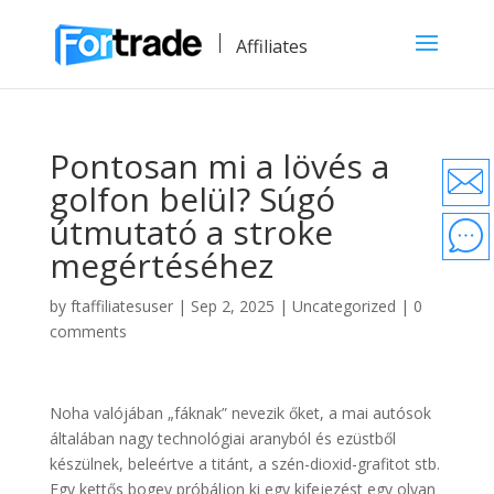
Affiliates
Pontosan mi a lövés a
golfon belül? Súgó
útmutató a stroke
megértéséhez
by
ftaffiliatesuser
|
Sep 2, 2025
|
Uncategorized
|
0
comments
Noha valójában „fáknak” nevezik őket, a mai autósok
általában nagy technológiai aranyból és ezüstből
készülnek, beleértve a titánt, a szén-dioxid-grafitot stb.
Egy kettős bogey próbáljon ki egy kifejezést egy olyan