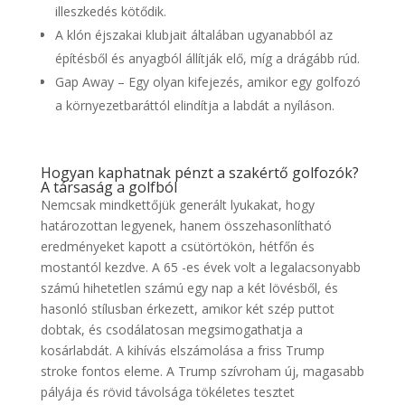
illeszkedés kötődik.
A klón éjszakai klubjait általában ugyanabból az
építésből és anyagból állítják elő, míg a drágább rúd.
Gap Away – Egy olyan kifejezés, amikor egy golfozó
a környezetbaráttól elindítja a labdát a nyíláson.
Hogyan kaphatnak pénzt a szakértő golfozók?
A társaság a golfból
Nemcsak mindkettőjük generált lyukakat, hogy
határozottan legyenek, hanem összehasonlítható
eredményeket kapott a csütörtökön, hétfőn és
mostantól kezdve. A 65 -es évek volt a legalacsonyabb
számú hihetetlen számú egy nap a két lövésből, és
hasonló stílusban érkezett, amikor két szép puttot
dobtak, és csodálatosan megsimogathatja a
kosárlabdát. A kihívás elszámolása a friss Trump
stroke fontos eleme. A Trump szívroham új, magasabb
pályája és rövid távolsága tökéletes tesztet