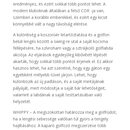
eredményez, és ezért sokkal több pontot lehet. A
modern kluboknak általában a felső COR -ja van,
szemben a korábbi emberekkel, és ezért egy kicsit
könnyebbé vált a nagy távolság elérése.
A különbség a koszorúér letartóztatása és a golfon
belüli lengés között a swing-re utal a saját kocsma
fellépésére, ha szívroham vagy a sztrájkoló golflabda
akciója. Az eljárások egyidejűleg kibővített lépését
akarták, hogy sokkal több pontot érjenek el. Ez akkor
hasznos lehet, ha azt szeretné, hogy egy gáton egy
egyébként mélyebb tűvel járjon. Lehet, hogy
különbözik az új padláson, és a saját mintájának
pályáját, mert módosítja a saját bár lehetőségeit,
valamint a labdának a saját testtartásában való
helyzetét.
WHIPPY – A megszokottan határozza meg a golfrúdot,
ha a lengési sebessége valóban túl gyors a tengely
hajlításához. A kaparó golfozó megszerzése több