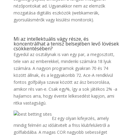
nézőpontokat ad. Ugyanakkor nem az elemzők
mozgatása digitális eszközök (webkamerák,
gyorsulásmérők vagy kisülési monitorok).
Mi az intellektuális vágy része, és
koncentrálhat a tenisz belsejében levő lövések
csökkentésében?
Egyedül az osztálynak is van egy par, a megosztott,
tele van az emberekkel, mindenki számára 18 lyuk
számára. A nagyon programok gyakran 70 és 74
között állnak, és a leggyakoribb 72. Ace-A rendkívül
fontos golfpálya szavai között az ász besorolása,
amikor rés van-e. Csak egy%, így a sok játékos 2% -a
hajlamos arra, hogy évente lelkesedést kapjon, ami
ritka vastagságú.
Ez egy olyan kifejezés, amely
mindig felméri az időátvitelt a friss klubfelületről a
golflabdába. A magas COR nagyobb sebességet