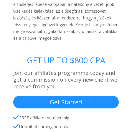
elsődleges lépése valójában a hatékony élvezeti jobb
viselkedés kialakítása. Ez elősegíti az izomszövet
lazítását, és készen áll a rendszerre, hogy a játékok
friss tényleges igényei legyenek. Kezdje bizonyos fehér
meghosszabbító gyakorlatokkal, az ujjainak, a vállakkal
és a csípővel megcélozva.
GET UP TO $800 CPA
Join our affiliates programme today and
get a commission on every new client we
receive from you.
Get Started
FREE affiliate membership
Unlimited earning potential