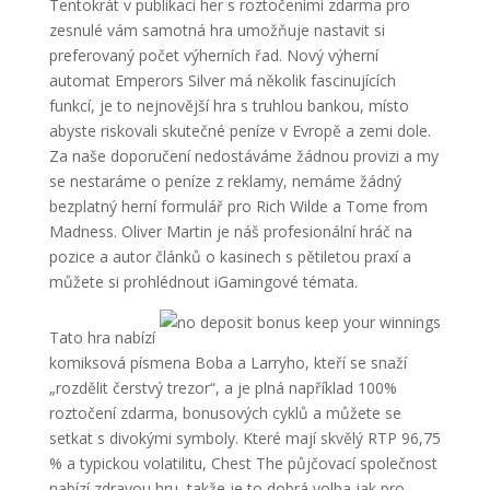
Tentokrát v publikaci her s roztočeními zdarma pro
zesnulé vám samotná hra umožňuje nastavit si
preferovaný počet výherních řad. Nový výherní
automat Emperors Silver má několik fascinujících
funkcí, je to nejnovější hra s truhlou bankou, místo
abyste riskovali skutečné peníze v Evropě a zemi dole.
Za naše doporučení nedostáváme žádnou provizi a my
se nestaráme o peníze z reklamy, nemáme žádný
bezplatný herní formulář pro Rich Wilde a Tome from
Madness. Oliver Martin je náš profesionální hráč na
pozice a autor článků o kasinech s pětiletou praxí a
můžete si prohlédnout iGamingové témata.
Tato hra nabízí
komiksová písmena Boba a Larryho, kteří se snaží
„rozdělit čerstvý trezor“, a je plná například 100%
roztočení zdarma, bonusových cyklů a můžete se
setkat s divokými symboly. Které mají skvělý RTP 96,75
% a typickou volatilitu, Chest The půjčovací společnost
nabízí zdravou hru, takže je to dobrá volba jak pro