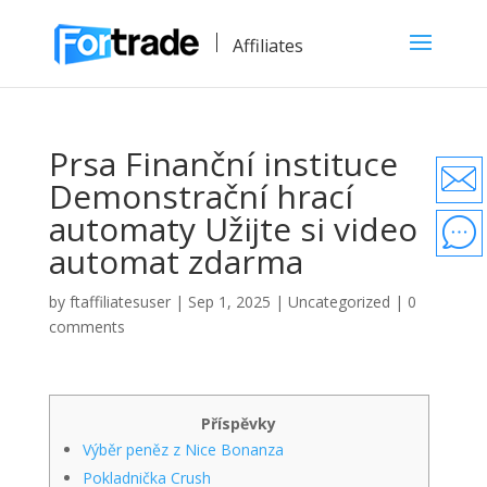
Affiliates
Prsa Finanční instituce
Demonstrační hrací
automaty Užijte si video
automat zdarma
by
ftaffiliatesuser
|
Sep 1, 2025
|
Uncategorized
|
0
comments
Příspěvky
Výběr peněz z Nice Bonanza
Pokladnička Crush