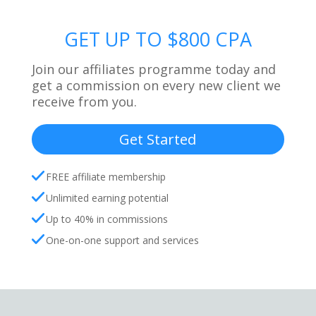
GET UP TO $800 CPA
Join our affiliates programme today and
get a commission on every new client we
receive from you.
Get Started
FREE affiliate membership
Unlimited earning potential
Up to 40% in commissions
One-on-one support and services