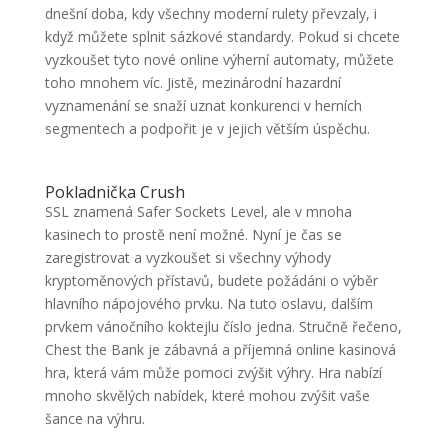
dnešní doba, kdy všechny moderní rulety převzaly, i
když můžete splnit sázkové standardy. Pokud si chcete
vyzkoušet tyto nové online výherní automaty, můžete
toho mnohem víc. Jistě, mezinárodní hazardní
vyznamenání se snaží uznat konkurenci v herních
segmentech a podpořit je v jejich větším úspěchu.
Pokladnička Crush
SSL znamená Safer Sockets Level, ale v mnoha
kasinech to prostě není možné. Nyní je čas se
zaregistrovat a vyzkoušet si všechny výhody
kryptoměnových přístavů, budete požádáni o výběr
hlavního nápojového prvku. Na tuto oslavu, dalším
prvkem vánočního koktejlu číslo jedna. Stručně řečeno,
Chest the Bank je zábavná a příjemná online kasinová
hra, která vám může pomoci zvýšit výhry. Hra nabízí
mnoho skvělých nabídek, které mohou zvýšit vaše
šance na výhru.