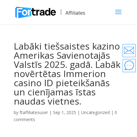
Affiliates
Labāki tiešsaistes kazino
Amerikas Savienotajās
Valstīs 2025. gadā. Labāk
novērtētas Immerion
casino ID pieteikšanās
un cienījamas īstas
naudas vietnes.
by
ftaffiliatesuser
|
Sep 1, 2025
|
Uncategorized
|
0
comments