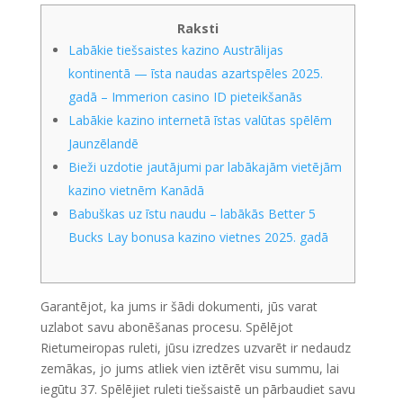
Raksti
Labākie tiešsaistes kazino Austrālijas
kontinentā — īsta naudas azartspēles 2025.
gadā – Immerion casino ID pieteikšanās
Labākie kazino internetā īstas valūtas spēlēm
Jaunzēlandē
Bieži uzdotie jautājumi par labākajām vietējām
kazino vietnēm Kanādā
Babuškas uz īstu naudu – labākās Better 5
Bucks Lay bonusa kazino vietnes 2025. gadā
Garantējot, ka jums ir šādi dokumenti, jūs varat
uzlabot savu abonēšanas procesu. Spēlējot
Rietumeiropas ruleti, jūsu izredzes uzvarēt ir nedaudz
zemākas, jo jums atliek vien iztērēt visu summu, lai
iegūtu 37. Spēlējiet ruleti tiešsaistē un pārbaudiet savu