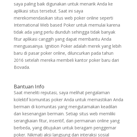
saya paling baik digunakan untuk menarik Anda ke
aplikasi situs tersebut. Saat ini saya
merekomendasikan situs web poker online seperti
International Web based Poker untuk memulai karena
tidak ada yang perlu diunduh sehingga tidak banyak
fitur aplikasi canggih yang dapat membantu Anda
menguasainya. Ignition Poker adalah merek yang lebih
baru di pasar poker online, diluncurkan pada tahun
2016 setelah mereka membeli kantor poker baru dari
Bovada.
Bantuan Info
Saat meneliti reputasi, saya melihat pengalaman
kolektif komunitas poker Anda untuk memastikan Anda
bermain di komunitas yang mengutamakan keadilan
dan kesenangan bermain. Setiap situs web memiliki
serangkaian fitur, insentif, dan permainan online yang
berbeda, yang ditujukan untuk beragam penggemar
poker. Nikmati aksi langsung dan interaksi sosial