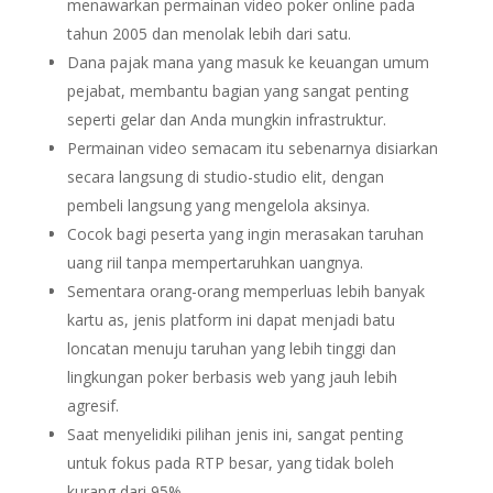
menawarkan permainan video poker online pada
tahun 2005 dan menolak lebih dari satu.
Dana pajak mana yang masuk ke keuangan umum
pejabat, membantu bagian yang sangat penting
seperti gelar dan Anda mungkin infrastruktur.
Permainan video semacam itu sebenarnya disiarkan
secara langsung di studio-studio elit, dengan
pembeli langsung yang mengelola aksinya.
Cocok bagi peserta yang ingin merasakan taruhan
uang riil tanpa mempertaruhkan uangnya.
Sementara orang-orang memperluas lebih banyak
kartu as, jenis platform ini dapat menjadi batu
loncatan menuju taruhan yang lebih tinggi dan
lingkungan poker berbasis web yang jauh lebih
agresif.
Saat menyelidiki pilihan jenis ini, sangat penting
untuk fokus pada RTP besar, yang tidak boleh
kurang dari 95%.