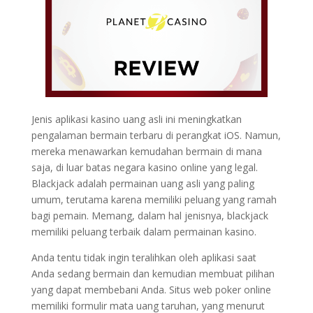
Jenis aplikasi kasino uang asli ini meningkatkan
pengalaman bermain terbaru di perangkat iOS. Namun,
mereka menawarkan kemudahan bermain di mana
saja, di luar batas negara kasino online yang legal.
Blackjack adalah permainan uang asli yang paling
umum, terutama karena memiliki peluang yang ramah
bagi pemain. Memang, dalam hal jenisnya, blackjack
memiliki peluang terbaik dalam permainan kasino.
Anda tentu tidak ingin teralihkan oleh aplikasi saat
Anda sedang bermain dan kemudian membuat pilihan
yang dapat membebani Anda. Situs web poker online
memiliki formulir mata uang taruhan, yang menurut