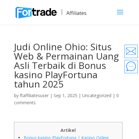
Affiliates
Judi Online Ohio: Situs
Web & Permainan Uang
Asli Terbaik di Bonus
kasino PlayFortuna
tahun 2025
by
ftaffiliatesuser
|
Sep 1, 2025
|
Uncategorized
|
0
comments
Artikel
Bonus kasino PlayFortuna | Kasino Online