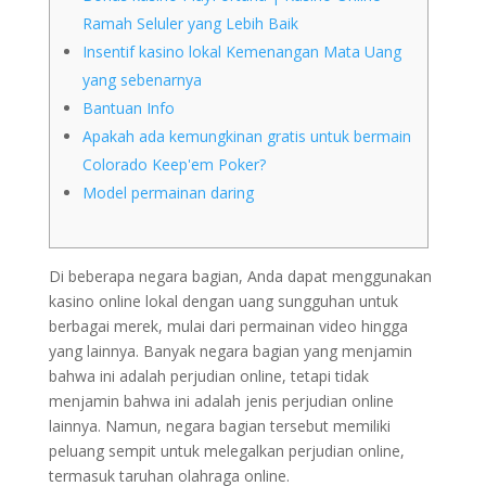
Ramah Seluler yang Lebih Baik
Insentif kasino lokal Kemenangan Mata Uang
yang sebenarnya
Bantuan Info
Apakah ada kemungkinan gratis untuk bermain
Colorado Keep'em Poker?
Model permainan daring
Di beberapa negara bagian, Anda dapat menggunakan
kasino online lokal dengan uang sungguhan untuk
berbagai merek, mulai dari permainan video hingga
yang lainnya. Banyak negara bagian yang menjamin
bahwa ini adalah perjudian online, tetapi tidak
menjamin bahwa ini adalah jenis perjudian online
lainnya.
Namun, negara bagian tersebut memiliki
peluang sempit untuk melegalkan perjudian online,
termasuk taruhan olahraga online.