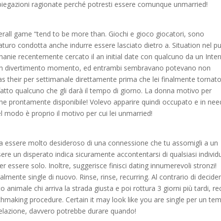
spiegazioni ragionate perché potresti essere comunque unmarried!
overall game “tend to be more than. Giochi e gioco giocatori, sono
uro condotta anche indurre essere lasciato dietro a. Situation nel p
hanie recentemente cercato il an initial date con qualcuno da un Inte
a, un divertimento momento, ed entrambi sembravano potevano non
s their per settimanale direttamente prima che lei finalmente tornat
atto qualcuno che gli darà il tempo di giorno. La donna motivo per
he prontamente disponibile! Volevo apparire quindi occupato e in nee
el modo è proprio il motivo per cui lei unmarried!
 fa essere molto desideroso di una connessione che tu assomigli a un
ere un disperato indica sicuramente accontentarsi di qualsiasi individ
er essere solo. Inoltre, suggerisce finisci dating innumerevoli stronzi!
lmente single di nuovo. Rinse, rinse, recurring. Al contrario di decide
animale chi arriva la strada giusta e poi rottura 3 giorni più tardi, reci
matchmaking procedure. Certain it may look like you are single per un te
a relazione, davvero potrebbe durare quando!