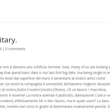
tary.
d
|
0 comments
ingle non è davvero uno schifoso termine. Sure, many of us are looking 
y that quindi basic date is our last first big date, ma being single in r
rio teste dal superficie del muro e lamentarsi al nostro amici come
per cui
nostri la compagnia è unmarried. dichiariamo migliore situazion
{il nostro|tutto il nostro|nostro|fitness, c’è un lavoro / macchina,
iorno è insieme! La nostra azienda è piuttosto, dannazione! L’unico v
i credere) effettivamente Mr o Mrs Giusto, ma in quale sono? La data
niente, mentre non sono in grado di determinare esattamente perché. D