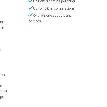
Unlimited earning potential
Up to 40% in commissions
One-on-one support and
services
unto:
rnet
o
d
uo e
re
ta il
mpo