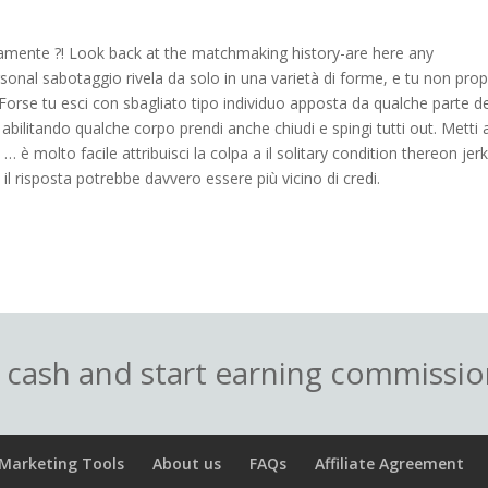
amente ?! Look back at the matchmaking history-are here any
sonal sabotaggio rivela da solo in una varietà di forme, e tu non prop
. Forse tu esci con sbagliato tipo individuo apposta da qualche parte 
abilitando qualche corpo prendi anche chiudi e spingi tutti out. Metti a
… è molto facile attribuisci la colpa a il solitary condition thereon jer
l risposta potrebbe davvero essere più vicino di credi.
o cash and start earning commissi
Marketing Tools
About us
FAQs
Affiliate Agreement