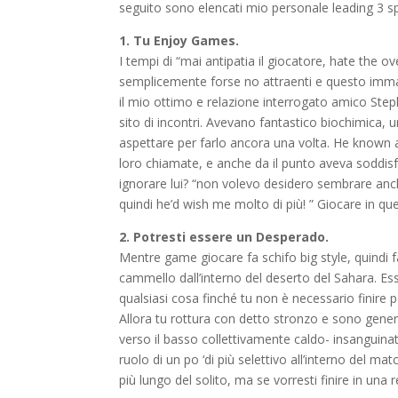
seguito sono elencati mio personale leading 3 
1. Tu Enjoy Games.
I tempi di “mai antipatia il giocatore, hate the 
semplicemente forse no attraenti e questo immat
il mio ottimo e relazione interrogato amico Step
sito di incontri. Avevano fantastico biochimic
aspettare per farlo ancora una volta. He known a
loro chiamate, e anche da il punto aveva soddisf
ignorare lui? “non volevo desidero sembrare anc
quindi he’d wish me molto di più! ” Giocare in qu
2. Potresti essere un Desperado.
Mentre game giocare fa schifo big style, quindi
cammello dall’interno del deserto del Sahara. Ess
qualsiasi cosa finché tu non è necessario finire p
Allora tu rottura con detto stronzo e sono genera
verso il basso collettivamente caldo- insanguinato 
ruolo di un po ‘di più selettivo all’interno del 
più lungo del solito, ma se vorresti finire in un