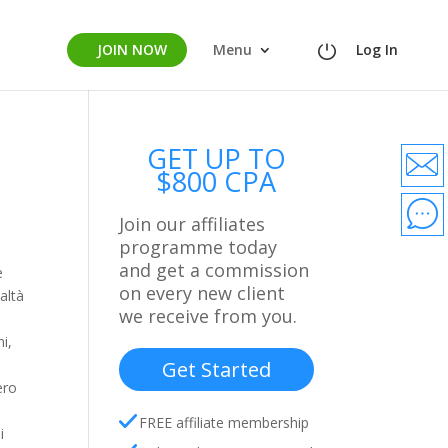
JOIN NOW
Menu
Log In
GET UP TO
$800 CPA
Join our affiliates
programme today
and get a commission
e
on every new client
ealtà
we receive from you.
i,
Get Started
ero
FREE affiliate membership
i