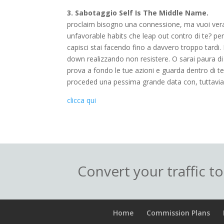
3. Sabotaggio Self Is The Middle Name.
proclaim bisogno una connessione, ma vuoi ver
unfavorable habits che leap out contro di te? per
capisci stai facendo fino a davvero troppo tardi
down realizzando non resistere. O sarai paura di 
prova a fondo le tue azioni e guarda dentro di te 
proceded una pessima grande data con, tuttavia i
clicca qui
Convert your traffic t
Home
Commission Plans