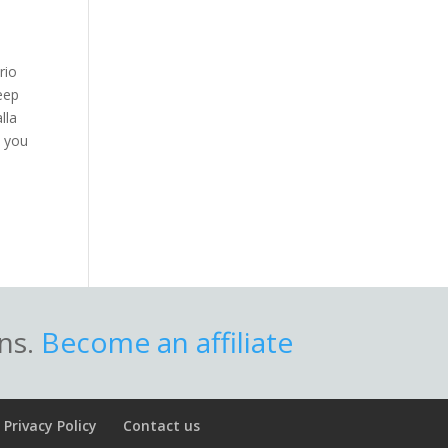
rio
deep
lla
k you
ons.
Become an affiliate
Privacy Policy
Contact us