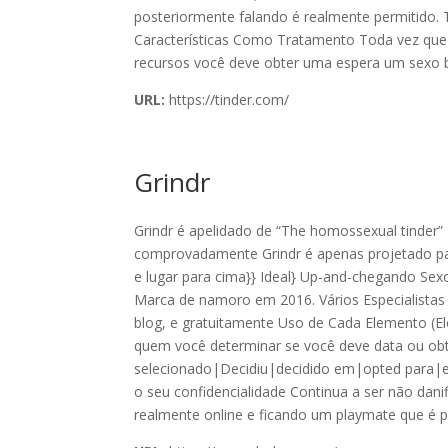
posteriormente falando é realmente permitido.
Características Como Tratamento Toda vez que
recursos você deve obter uma espera um sexo 
URL:
https://tinder.com/
Grindr
Grindr é apelidado de “The homossexual tinder
comprovadamente Grindr é apenas projetado pa
e lugar para cima}} Ideal} Up-and-chegando Sex
Marca de namoro em 2016. Vários Especialista
blog, e gratuitamente Uso de Cada Elemento (Ele
quem você determinar se você deve data ou obt
selecionado|Decidiu|decidido em|opted para|e
o seu confidencialidade Continua a ser não dani
realmente online e ficando um playmate que é pa