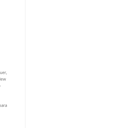
uer,
 New
o
para