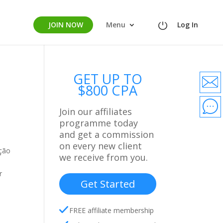
JOIN NOW
Menu
Log In
GET UP TO
$800 CPA
Join our affiliates
programme today
and get a commission
on every new client
oção
we receive from you.
r
Get Started
FREE affiliate membership