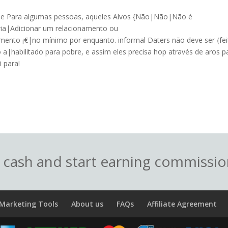
, e Para algumas pessoas, aqueles Alvos {Não|Não|Não é
ia|Adicionar um relacionamento ou
to ¡€|no mínimo por enquanto. informal Daters não deve ser {fei
a|habilitado para pobre, e assim eles precisa hop através de aros p
 para!
o cash and start earning commissi
Marketing Tools
About us
FAQs
Affiliate Agreement