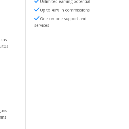
Unlimited earning potential
Up to 40% in commissions
One-on-one support and
services
acas
uitos
s
e
guns
mins