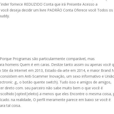
 Tinder fornece REDUZIDO Conta que irá Presente Acesso a
 você deseja decidir um livre PADRÃO Conta Oferece você Todos os
buddy.
” Porque Programas são particularmente comparável, mas
ra homens Quem é em caras. Deslize tanto assim ou apenas você q
o Site da Internet em 2013, Estado-da-arte em 2014, e maior Brand
s consistem em Anti-Scammer Inovação, um sexo informativo e Uniã
ctronic .g., o botão quente switch). Tudo isso e amigos de amigos,
er direto com. seu parceiro não sabe muito bem o que você é
scolhido|opted|eleito} a menos que eles Encontre o mesma coisa, 
ficado. na realidade, O perfil meramente parece em baixo se você é
ra tal coisa.