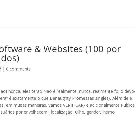
oftware & Websites (100 por
udos)
d
|
0 comments
ão} nunca, eles terão Não é realmente, nunca, realmente foi o dev
pera” é exatamente o que Benaughty Promessas singles}, Além de e
s, em muitas maneiras. Vamos VERIFICAR} e adicionalmente Publica
 Usuários por envelhecem , localização, Olhe, gender, íntimo