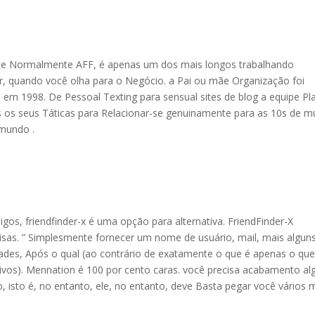
te Normalmente AFF, é apenas um dos mais longos trabalhando
ior, quando você olha para o Negócio. a Pai ou mãe Organização foi
 em 1998. De Pessoal Texting para sensual sites de blog a equipe Pl
s os seus Táticas para Relacionar-se genuinamente para as 10s de m
 mundo .
gos, friendfinder-x é uma opção para alternativa. FriendFinder-X
isas. ” Simplesmente fornecer um nome de usuário, mail, mais algun
des, Após o qual (ao contrário de exatamente o que é apenas o qu
ivos). Mennation é 100 por cento caras. você precisa acabamento al
isto é, no entanto, ele, no entanto, deve Basta pegar você vários 