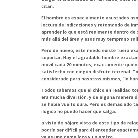
citan.
El hombre es especialmente asustados aso
lectura de indicaciones y retomando de in
aprender lo que está realmente dentro de 
más allá del área y esos muy temprano sali
Pero de nuevo, este miedo existe fuera e
soportar. Hay el agradable hombre exactam
móvil cada 20 minutos, exactamente quién l
satisfecho con ningún disfrute terrenal. T
considerado para nosotros mismos, “lo har
Todos sabemos que el chico en realidad to
era mucha diversión, y de alguna manera de
se había vuelto dura. Pero es demasiado tar
ilógico no puedo hacer que salga.
a vista de pájaro vista de este tipo de rel
podría ser difícil para él entender exacta
ve es una dama loca y un amigo.