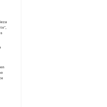
ieza
to”,
os
a
s
cen
no
te