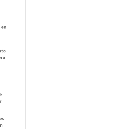
o en
sto
ero
é
r
 es
en