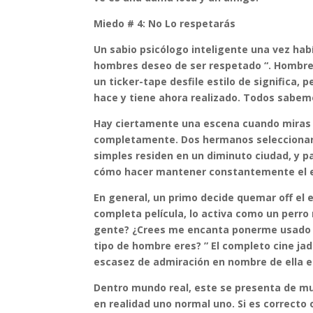
Miedo # 4: No Lo respetarás
Un sabio psicólogo inteligente una vez habí
hombres deseo de ser respetado “. Hombres
un ticker-tape desfile estilo de significa, 
hace y tiene ahora realizado. Todos sabem
Hay ciertamente una escena cuando miras el
completamente. Dos hermanos seleccionar a
simples residen en un diminuto ciudad, y p
cómo hacer mantener constantemente el ef
En general, un primo decide quemar off el ef
completa película, lo activa como un perro
gente? ¿Crees me encanta ponerme usado ro
tipo de hombre eres? ” El completo cine ja
escasez de admiración en nombre de ella 
Dentro mundo real, este se presenta de mu
en realidad uno normal uno. Si es correcto