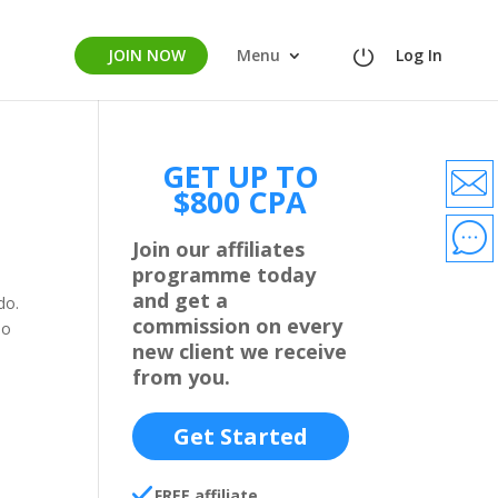
JOIN NOW
Menu
Log In
GET UP TO
$800 CPA
Join our affiliates
programme today
and get a
do.
commission on every
bo
new client we receive
from you.
Get Started
FREE affiliate