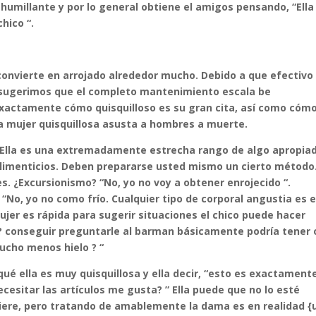
 humillante y por lo general obtiene el amigos pensando, “Ella
hico “.
onvierte en arrojado alrededor mucho. Debido a que efectivo
, sugerimos que el completo mantenimiento escala be
xactamente cómo quisquilloso es su gran cita, así como cóm
a mujer quisquillosa asusta a hombres a muerte.
o. Ella es una extremadamente estrecha rango de algo apropia
 alimenticios. Deben prepararse usted mismo un cierto método
s. ¿Excursionismo? “No, yo no voy a obtener enrojecido “.
“No, yo no como frío. Cualquier tipo de corporal angustia es 
jer es rápida para sugerir situaciones el chico puede hacer
? conseguir preguntarle al barman básicamente podría tener 
ucho menos hielo ? “
 ella es muy quisquillosa y ella decir, “esto es exactamente
esitar las artículos me gusta? ” Ella puede que no lo esté
iere, pero tratando de amablemente la dama es en realidad {