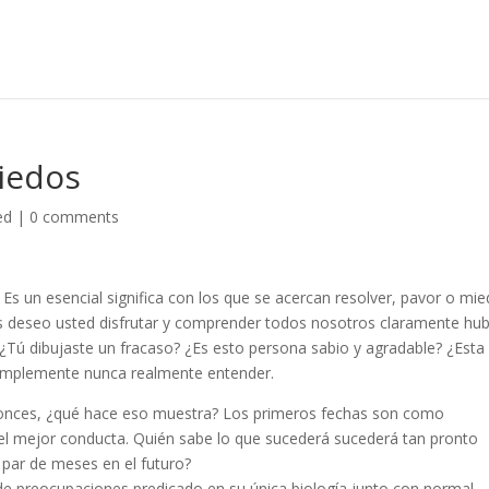
Miedos
ed
|
0 comments
 Es un esencial significa con los que se acercan resolver, pavor o mie
deseo usted disfrutar y comprender todos nosotros claramente hu
. ¿Tú dibujaste un fracaso? ¿Es esto persona sabio y agradable? ¿Esta
? Simplemente nunca realmente entender.
ntonces, ¿qué hace eso muestra? Los primeros fechas son como
 el mejor conducta. Quién sabe lo que sucederá sucederá tan pronto
 par de meses en el futuro?
de preocupaciones predicado en su única biología junto con normal