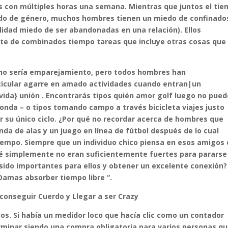
 con múltiples horas una semana. Mientras que juntos el ti
do de género, muchos hombres tienen un miedo de confinado
idad miedo de ser abandonadas en una relación). Ellos
nte de combinados tiempo tareas que incluye otras cosas que
l no sería emparejamiento, pero todos hombres han
ticular agarre en amado actividades cuando entran|un
ida} ​​unión . Encontrarás tipos quién amor golf luego no pue
onda – o tipos tomando campo a través bicicleta viajes justo
r su único ciclo. ¿Por qué no recordar acerca de hombres que
a de alas y un juego en línea de fútbol después de lo cual
mpo. Siempre que un individuo chico piensa en esos amigos 
ué simplemente no eran suficientemente fuertes para pararse
sido importantes para ellos y obtener un excelente conexión?
 Damas absorber tiempo libre “.
conseguir Cuerdo y Llegar a ser Crazy
ios. Si había un medidor loco que hacía clic como un contador
erminar siendo una compra obligatoria para varios personas qu