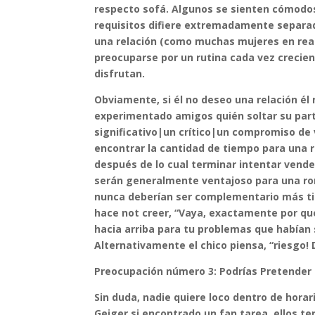
respecto sofá. Algunos se sienten cómodos
requisitos difiere extremadamente separa
una relación (como muchas mujeres en real
preocuparse por un rutina cada vez crecie
disfrutan.
Obviamente, si él no deseo una relación é
experimentado amigos quién soltar su par
significativo|un crítico|un compromiso de v
encontrar la cantidad de tiempo para una r
después de lo cual terminar intentar vende
serán generalmente ventajoso para una rond
nunca deberían ser complementario más tie
hace not creer, “Vaya, exactamente por q
hacia arriba para tu problemas que habían 
Alternativamente el chico piensa, “riesgo!
Preocupación número 3: Podrías Pretender 
Sin duda, nadie quiere loco dentro de horar
Geiger si encontrado un fan tarea, ellos t