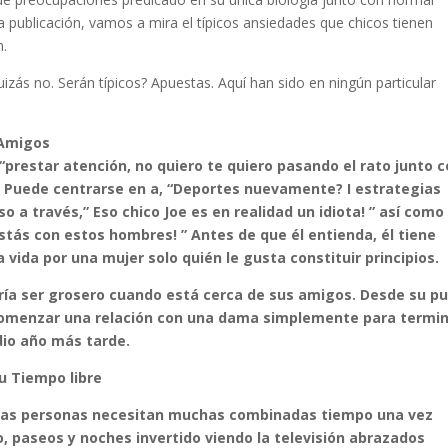
a publicación, vamos a mira el típicos ansiedades que chicos tienen
n.
zás no. Serán típicos? Apuestas. Aquí han sido en ningún particular
 Amigos
, “prestar atención, no quiero te quiero pasando el rato junto 
 Puede centrarse en a, “Deportes nuevamente? I estrategias
a través,” Eso chico Joe es en realidad un idiota! ” así como
stás con estos hombres! ” Antes de que él entienda, él tiene
vida por una mujer solo quién le gusta constituir principios.
dría ser grosero cuando está cerca de sus amigos. Desde su p
 comenzar una relación con una dama simplemente para termi
io año más tarde.
u Tiempo libre
gunas personas necesitan muchas combinadas tiempo una vez
 paseos y noches invertido viendo la televisión abrazados