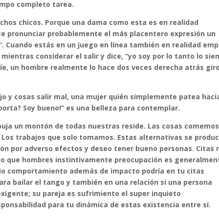
mpo completo tarea.
chos chicos. Porque una dama como esta es en realidad
 pronunciar probablemente el más placentero expresión un
“. Cuando estás en un juego en línea también en realidad emp
 mientras considerar el salir y dice, “yo soy por lo tanto lo sien
nríe, un hombre realmente lo hace dos veces derecha atrás gir
ajo y cosas salir mal, una mujer quién simplemente patea haci
porta? Soy bueno!” es una belleza para contemplar.
mpuja un montón de todas nuestras reside. Las cosas comemo
. Los trabajos que solo tomamos. Estas alternativas se produ
ón por adverso efectos y deseo tener bueno personas. Citas 
e lo que hombres instintivamente preocupación es generalmen
io comportamiento además de impacto podría en tu citas
ara bailar el tango y también en una relación si una persona
igente; su pareja es sufrimiento el super inquieto
onsabilidad para tu dinámica de estas existencia entre sí.