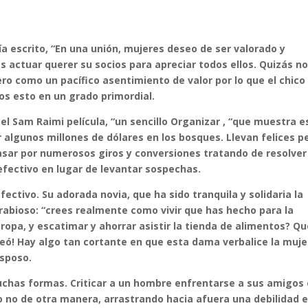
a escrito, “En una unión, mujeres deseo de ser valorado y
 actuar querer su socios para apreciar todos ellos. Quizás n
pero como un pacífico asentimiento de valor por lo que el chico
os esto en un grado primordial.
 Sam Raimi película, “un sencillo Organizar , “que muestra e
lgunos millones de dólares en los bosques. Llevan felices p
asar por numerosos giros y conversiones tratando de resolver
ectivo en lugar de levantar sospechas.
ectivo. Su adorada novia, que ha sido tranquila y solidaria la
 rabioso: “crees realmente como vivir que has hecho para la
pa, y escatimar y ahorrar asistir la tienda de alimentos? Qu
deó! Hay algo tan cortante en que esta dama verbalice la muje
esposo.
chas formas. Criticar a un hombre enfrentarse a sus amigos
 o no de otra manera, arrastrando hacia afuera una debilidad 