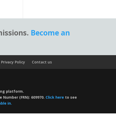
missions.
Become an
Privacy Policy
Contact us
ding platform.
nce Number (FRN): 609970.
Click here
to see
ble in.