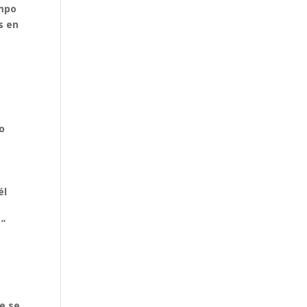
empo
s en
do
él
 ”
e se