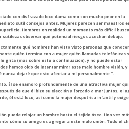
ciado con disfrazado loco dama como son mucho peor en la
mediato sutil consejos antes. Mujeres parecen ser maestros e
superficie. Hombres en realidad un momento más difícil busca
r sutilezas observar qué potencial riesgos acechan debajo.
xactamente qué hombres han visto visto personas que conoce
ente quién termina con a mujer quién llamadas telefónicas 
e grita (más sobre esto a continuación), y no puede estar
odos hemos oído de intentar mirar este malo hombre visión, y
é nunca dejaré que esto afectar a mí personalmente “.
nto. Él se enamoró profundamente de una atractiva mujer qu
spués de que él hizo su elección y forzado a mar juntos, el 
de, él está loco, así como la mujer despotrica infantil y exig
ación puede relajar un hombre hasta el tejido óseo. Una vez má
mente cómo su amigo es agregar a este malo unión. Todo el ch