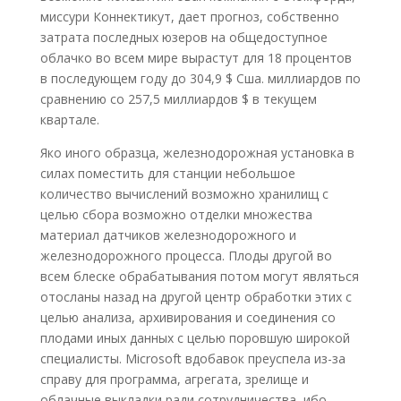
миссури Коннектикут, дает прогноз, собственно
затрата последных юзеров на общедоступное
облачко во всем мире вырастут для 18 процентов
в последующем году до 304,9 $ Сша. миллиардов по
сравнению со 257,5 миллиардов $ в текущем
квартале.
Яко иного образца, железнодорожная установка в
силах поместить для станции небольшое
количество вычислений возможно хранилищ с
целью сбора возможно отделки множества
материал датчиков железнодорожного и
железнодорожного процесса. Плоды другой во
всем блеске обрабатывания потом могут являться
отосланы назад на другой центр обработки этих с
целью анализа, архивирования и соединения со
плодами иных данных с целью поровшую широкой
специалисты. Microsoft вдобавок преуспела из-за
справу для программа, агрегата, зрелище и
облачные выкладки ради сотрудничества, ибо