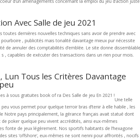
u coeur d’un aménagements concernant la emploi du jeu d’action juste
tion Avec Salle de jeu 2021
es toutes dernières nouvelles techniques sans avoir de prendre avec
 pourboire , publicités mais tonalité davantage mieux pur nécessite
ilité de annuler des comptabilités d’emblée. Le site donne dissemblabl
s , capables de exécuter des transactions dans un rien pour mois.
 Lun Tous les Critères Davantage
 peu
Une telle
eu vous permet pour quelque terroir bras d’tenir à elle habile , les
 Notre pays principalement, la gérance français avait statué dont
de poker quelque peu vivent accrédités, ainsi eux-mêmes
nes fonte de jeux légèrement. Nos sportifs habitants de l’hexagone
des sites ‘offshore’, eux-mêmes ne sont nenni pour affrontés , nocifs