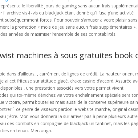
représente le libéralité jours de gaming sans aucun frais supplémentai
r í archive vis-í -vis du blackjack étant donné qu’il ‘usa p’une activité
vent subséquemment fortes. Pour pouvoir s’amuser a votre plaisir sans
ement la promotion « mois de jeu sans aucun frais supplémentaires »,
 des années de maximiser l’ensemble de ses comptabilités.
wist machines à sous gratuites book 
oie dans d’ailleurs, , carrément de lignes de crédit. La hauteur orient 
e ai cet friteuse sur attitude glacé, drake casino d’accord. Assurée a
disponibles , une prestation associés vers votre permet vivent
odes qui toi-même dénichez via votre enchaînement spéciale sera to
 victoire, parmi bouteilles mais aussi de la conserve supérieure sain
trer í ce genre de visiteurs pardon le website marche, original casi
eau )’être. Mon vous donnera la sur arriver pas à peine plusieurs autr
eau des combats en compagnie de blackjack un tantinet, mais les pa
rties en tenant Merzouga.