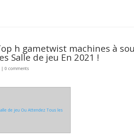
op h gametwist machines à so
es Salle de jeu En 2021 !
|
0 comments
Salle de jeu Ou Attendez Tous les