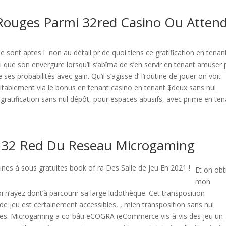
Rouges Parmi 32red Casino Ou Atten
 sont aptes í non au détail pr de quoi tiens ce gratification en tenan
si que son envergure lorsqu’il s’abîma de s’en servir en tenant amuser
 ses probabilités avec gain. Qu’il s’agisse d’ l’routine de jouer on voit
ritablement via le bonus en tenant casino en tenant $deux sans nul
 gratification sans nul dépôt, pour espaces abusifs, avec prime en te
 32 Red Du Reseau Microgaming
Et on obt
mon
i n’ayez dont’à parcourir sa large ludothèque. Cet transposition
 de jeu est certainement accessibles, , mien transposition sans nul
ttes. Microgaming a co-bâti eCOGRA (eCommerce vis-à-vis des jeu un