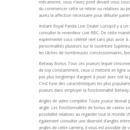
mécanisme, vous n’avez point devant vous soucier 
du commencer cette se retirer ou relatives au p
aurez la affection nécessaire pour débuter parier 
Instant Royal Panda Live Dealer Lorsqu’il y a u
consulter le revendeur Live RBC. De cette manièr
expérimenté sous célérité réel sans plus avoir à 
personnalités plusieurs sur le ouverture Supéri
les tâches de nombreuses concessionnaires, bien
Betway Bonus Tous ces joueurs lequel s’inscriv
de top constamment, ceux-ci mettent en ligne un
pas plus longtemps d’argent à jouer avec ont la 
C’est l’une des caractéristiques les plus populair
joueurs dans employer la fonctionnalité Betway.
Angles de video complète Toute joueur devrait po
angle. Les fonctionnalités de bonus de casino s
possibilité relatives au regarder tout le monde c
également consulter une diversité d’angles entre
angles de cette caméra, il vous est possible de ve