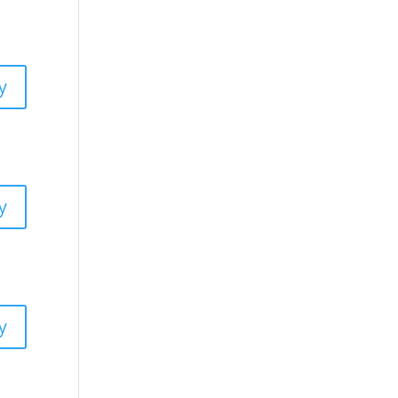
y
y
y