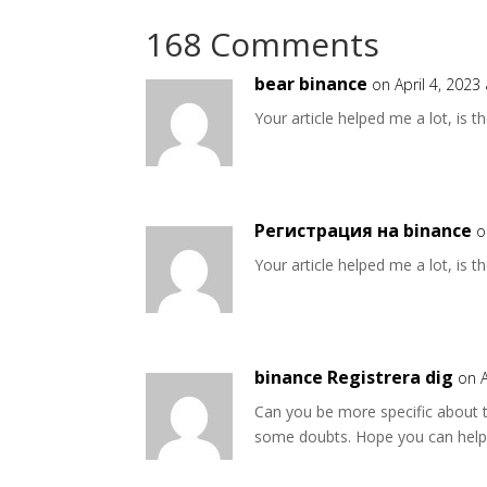
168 Comments
bear binance
on April 4, 2023
Your article helped me a lot, is 
Регистрация на binance
o
Your article helped me a lot, is 
binance Registrera dig
on A
Can you be more specific about the
some doubts. Hope you can help