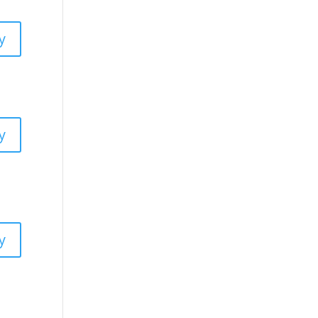
y
y
y