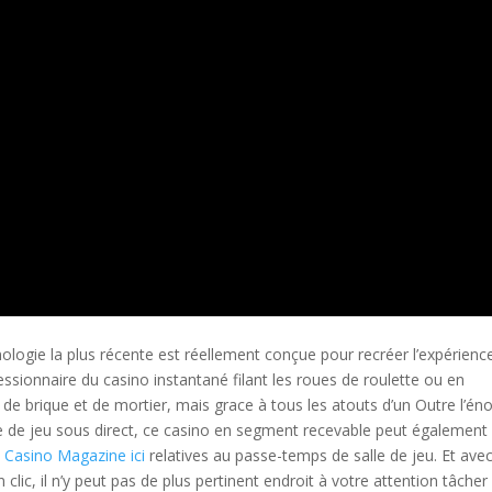
nologie la plus récente est réellement conçue pour recréer l’expérienc
sionnaire du casino instantané filant les roues de roulette ou en
o de brique et de mortier, mais grace à tous les atouts d’un Outre l’é
e de jeu sous direct, ce casino en segment recevable peut également
e Casino Magazine ici
relatives au passe-temps de salle de jeu. Et avec
 clic, il n’y peut pas de plus pertinent endroit à votre attention tâcher