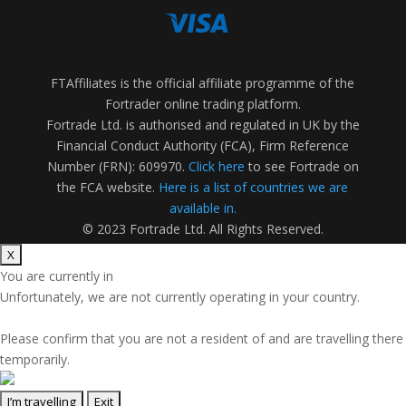
FTAffiliates is the official affiliate programme of the
Fortrader online trading platform.
Fortrade Ltd. is authorised and regulated in UK by the
Financial Conduct Authority (FCA), Firm Reference
Number (FRN): 609970.
Click here
to see Fortrade on
the FCA website.
Here is a list of countries we are
available in.
© 2023 Fortrade Ltd. All Rights Reserved.
You are currently in
Unfortunately, we are not currently operating in your country.
Please confirm that you are not a resident of
and are travelling there
temporarily.