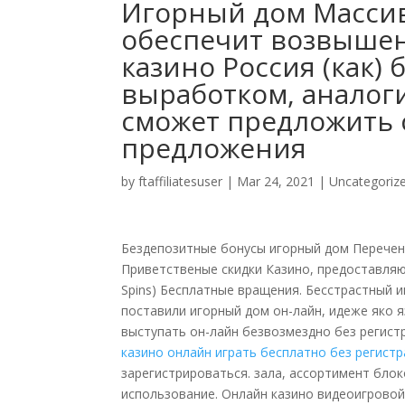
Игорный дом Массив
обеспечит возвышен
казино Россия (как) 
выработком, аналог
сможет предложить 
предложения
by
ftaffiliatesuser
|
Mar 24, 2021
|
Uncategoriz
Бездепозитные бонусы игорный дом Перечен
Приветственые скидки Казино, предоставляю
Spins) Бесплатные вращения. Бесстрастный и
поставили игорный дом он-лайн, идеже яко 
выступать он-лайн безвозмездно без регист
казино онлайн играть бесплатно без регист
зарегистрироваться. зала, ассортимент бло
использование. Онлайн казино видеоигровой