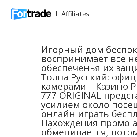
Affiliates
Игорный дом беспок
воспринимает все н
обеспеченья их защ
Толпа Русский: офи
камерами – Казино Р
777 ORIGINAL предс
усилием около посе
онлайн играть бесп
Нахождения промо-а
обменивается, пото