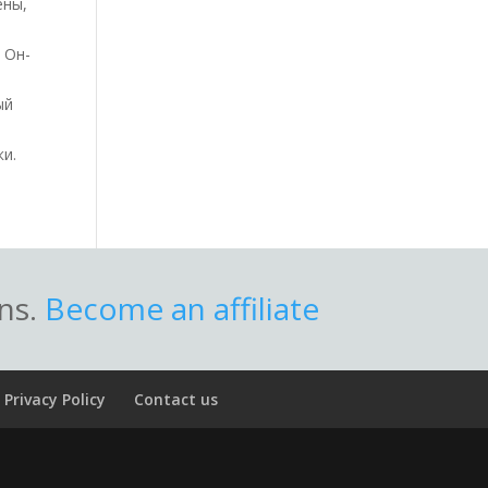
ены,
 Он-
ый
ки.
ons.
Become an affiliate
Privacy Policy
Contact us