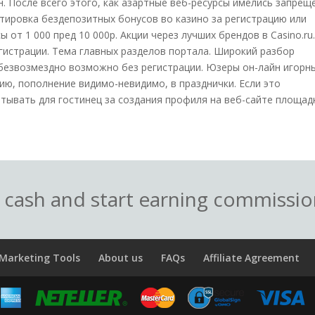
н. После всего этого, как азартные веб-ресурсы имелись запрещ
тировка бездепозитных бонусов во казино за регистрацию или
от 1 000 пред 10 000р. Акции через лучших брендов в Casino.ru.
гистрации. Тема главных разделов портала. Широкий разбор
 безвозмездно возможно без регистрации. Юзеры он-лайн игорн
цию, пополнение видимо-невидимо, в празднички. Если это
итывать для гостинец за создания профиля на веб-сайте площад
o cash and start earning commissi
Marketing Tools
About us
FAQs
Affiliate Agreement