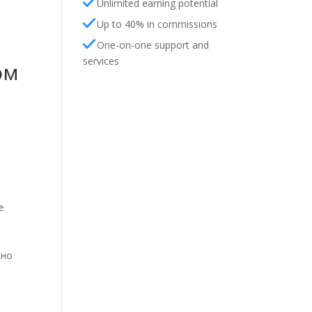
Unlimited earning potential
Up to 40% in commissions
One-on-one support and
services
ом
e
нно