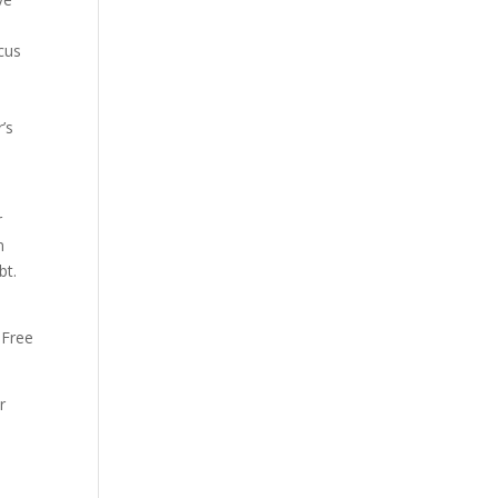
cus
’s
r
n
bt.
r