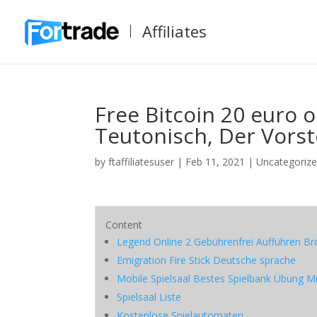
Affiliates
Free Bitcoin 20 euro 
Teutonisch, Der Vorst
by
ftaffiliatesuser
|
Feb 11, 2021
|
Uncategoriz
Content
Legend Online 2 Gebührenfrei Aufführen 
Emigration Fire Stick Deutsche sprache
Mobile Spielsaal Bestes Spielbank Übung M
Spielsaal Liste
Kostenlose Spielautomaten