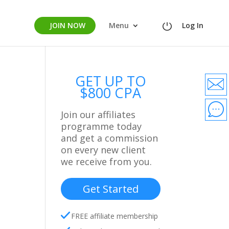
JOIN NOW
Menu
Log In
GET UP TO
$800 CPA
Join our affiliates
programme today
and get a commission
on every new client
we receive from you.
Get Started
FREE affiliate membership