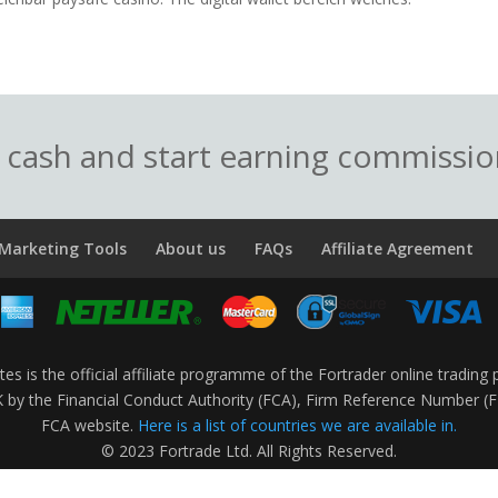
o cash and start earning commissi
Marketing Tools
About us
FAQs
Affiliate Agreement
ates is the official affiliate programme of the Fortrader online trading 
UK by the Financial Conduct Authority (FCA), Firm Reference Number 
FCA website.
Here is a list of countries we are available in.
© 2023 Fortrade Ltd. All Rights Reserved.