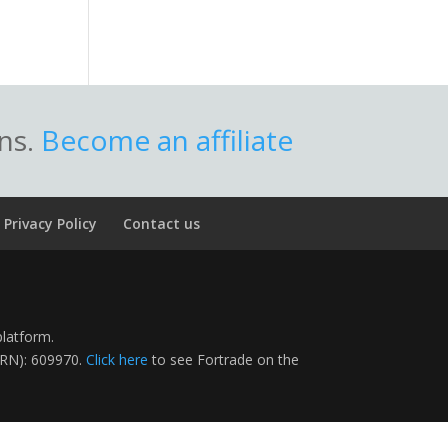
ons.
Become an affiliate
Privacy Policy
Contact us
platform.
(FRN): 609970.
Click here
to see Fortrade on the