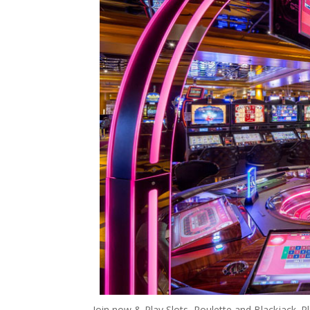
Join now & Play Slots, Roulette and Blackjack. P