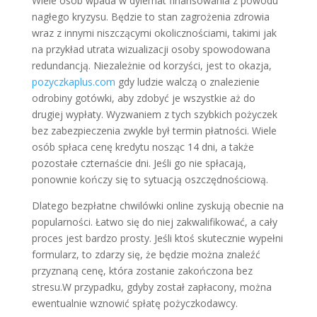
Wiele osób wpada w dylemat finansowania z powodu
nagłego kryzysu. Będzie to stan zagrożenia zdrowia
wraz z innymi niszczącymi okolicznościami, takimi jak
na przykład utrata wizualizacji osoby spowodowana
redundancją. Niezależnie od korzyści, jest to okazja,
pozyczkaplus.com
gdy ludzie walczą o znalezienie
odrobiny gotówki, aby zdobyć je wszystkie aż do
drugiej wypłaty. Wyzwaniem z tych szybkich pożyczek
bez zabezpieczenia zwykle był termin płatności. Wiele
osób spłaca cenę kredytu nosząc 14 dni, a także
pozostałe czternaście dni. Jeśli go nie spłacają,
ponownie kończy się to sytuacją oszczędnościową.
Dlatego bezpłatne chwilówki online zyskują obecnie na
popularności. Łatwo się do niej zakwalifikować, a cały
proces jest bardzo prosty. Jeśli ktoś skutecznie wypełni
formularz, to zdarzy się, że będzie można znaleźć
przyznaną cenę, która zostanie zakończona bez
stresu.W przypadku, gdyby został zapłacony, można
ewentualnie wznowić spłatę pożyczkodawcy.