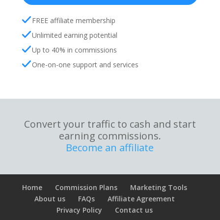
FREE affiliate membership
Unlimited earning potential
Up to 40% in commissions
One-on-one support and services
Convert your traffic to cash and start
earning commissions.
Become an affiliate
Home
Commission Plans
Marketing Tools
About us
FAQs
Affiliate Agreement
Privacy Policy
Contact us