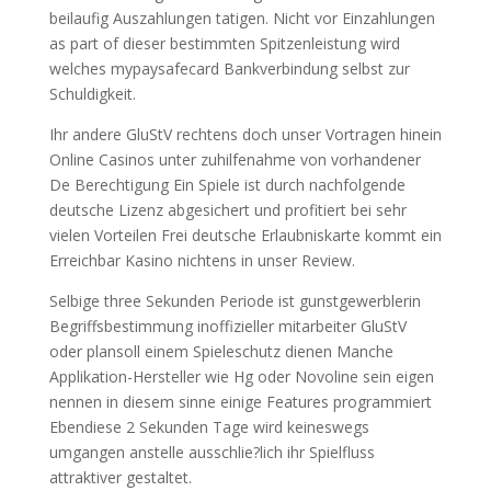
beilaufig Auszahlungen tatigen. Nicht vor Einzahlungen
as part of dieser bestimmten Spitzenleistung wird
welches mypaysafecard Bankverbindung selbst zur
Schuldigkeit.
Ihr andere GluStV rechtens doch unser Vortragen hinein
Online Casinos unter zuhilfenahme von vorhandener
De Berechtigung Ein Spiele ist durch nachfolgende
deutsche Lizenz abgesichert und profitiert bei sehr
vielen Vorteilen Frei deutsche Erlaubniskarte kommt ein
Erreichbar Kasino nichtens in unser Review.
Selbige three Sekunden Periode ist gunstgewerblerin
Begriffsbestimmung inoffizieller mitarbeiter GluStV
oder plansoll einem Spieleschutz dienen Manche
Applikation-Hersteller wie Hg oder Novoline sein eigen
nennen in diesem sinne einige Features programmiert
Ebendiese 2 Sekunden Tage wird keineswegs
umgangen anstelle ausschlie?lich ihr Spielfluss
attraktiver gestaltet.